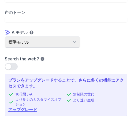
声のトーン
AIモデル
AIモデル
標準モデル
Search the web
?
設定を使用
プランをアップグレードすることで、さらに多くの機能にアク
セスできます。
10倍賢いAI
無制限の世代
より多くのカスタマイズオプ
より速い生成
ション
アップグレード