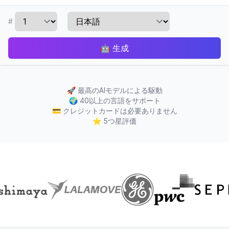
#
🤖
生成
🚀
最高のAIモデルによる駆動
🌍
40以上の言語をサポート
💳
クレジットカードは必要ありません
⭐
5つ星評価