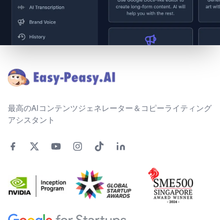
Footer
最高のAIコンテンツジェネレーター＆コピーライティング
アシスタント