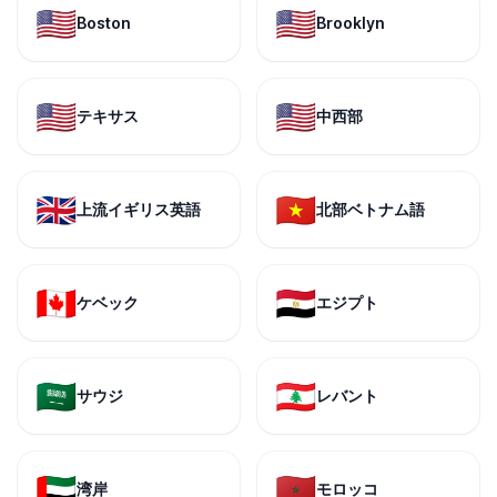
🇺🇸
🇺🇸
Boston
Brooklyn
🇺🇸
🇺🇸
テキサス
中西部
🇬🇧
🇻🇳
上流イギリス英語
北部ベトナム語
🇨🇦
🇪🇬
ケベック
エジプト
🇸🇦
🇱🇧
サウジ
レバント
🇦🇪
🇲🇦
湾岸
モロッコ