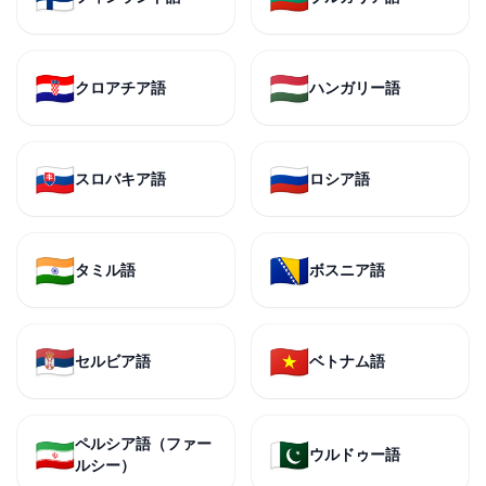
🇭🇷
🇭🇺
クロアチア語
ハンガリー語
🇸🇰
🇷🇺
スロバキア語
ロシア語
🇮🇳
🇧🇦
タミル語
ボスニア語
🇷🇸
🇻🇳
セルビア語
ベトナム語
ペルシア語（ファー
🇮🇷
🇵🇰
ウルドゥー語
ルシー）