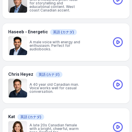
for storytelling and
educational content. West
coast Canadian accent.
Haseeb - Energetic
英語
(カナダ)
A male voice with energy and
enthusiasm. Perfect for
audiobooks.
Chris Heyez
英語
(カナダ)
A 40 year old Canadian man.
Voice works well for casual
conversation.
Kat
英語
(カナダ)
A late 20s Canadian female
with a bright, cheerful, warm