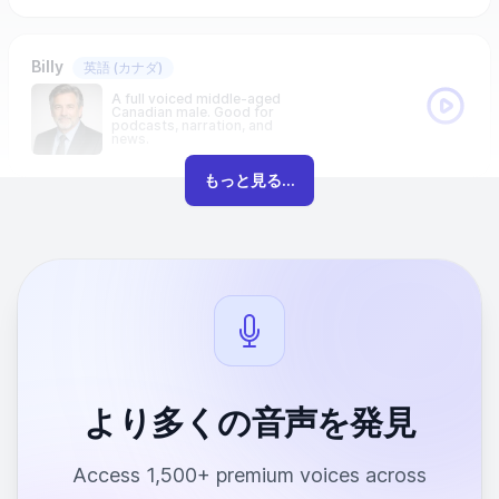
Billy
英語
(カナダ)
A full voiced middle-aged
Canadian male. Good for
podcasts, narration, and
news.
もっと見る...
より多くの音声を発見
Access 1,500+ premium voices across