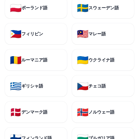
🇵🇱
🇸🇪
ポーランド語
スウェーデン語
🇵🇭
🇲🇾
フィリピン
マレー語
🇷🇴
🇺🇦
ルーマニア語
ウクライナ語
🇬🇷
🇨🇿
ギリシャ語
チェコ語
🇩🇰
🇳🇴
デンマーク語
ノルウェー語
🇫🇮
🇧🇬
フィンランド語
ブルガリア語