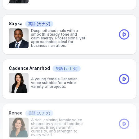
Stryka
英語
(カナダ)
Deep-pitched male with a
smooth, steady tone and
calm energy. Professional yet
approachable, ideal for
business narration.
Cadence Aranrhod
英語
(カナダ)
A young female Canadian
voice suitable for a wide
variety of projects.
Renee
英語
(カナダ)
A rich, calming female voice
shaped by years of bedtime
stories. Brings warmth,
curiosity, and strength to
every word.