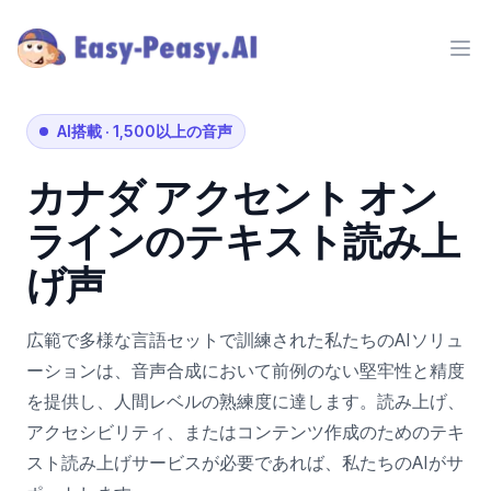
Ope
AI搭載
·
1,500以上の音声
カナダ
アクセント
オン
ラインのテキスト読み上
げ声
広範で多様な言語セットで訓練された私たちのAIソリュ
ーションは、音声合成において前例のない堅牢性と精度
を提供し、人間レベルの熟練度に達します。読み上げ、
アクセシビリティ、またはコンテンツ作成のためのテキ
スト読み上げサービスが必要であれば、私たちのAIがサ