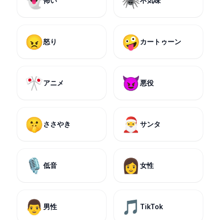
👻
🕷️
怖い
不気味
😠
🤪
怒り
カートゥーン
🎌
😈
アニメ
悪役
🤫
🎅
ささやき
サンタ
🎙️
👩
低音
女性
👨
🎵
男性
TikTok