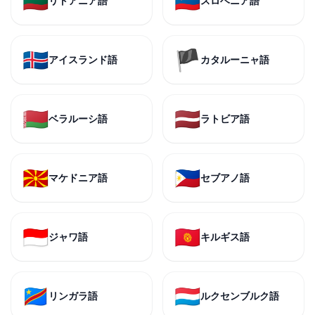
🇱🇹
🇸🇮
リトアニア語
スロベニア語
🇮🇸
🏴
アイスランド語
カタルーニャ語
🇧🇾
🇱🇻
ベラルーシ語
ラトビア語
🇲🇰
🇵🇭
マケドニア語
セブアノ語
🇮🇩
🇰🇬
ジャワ語
キルギス語
🇨🇩
🇱🇺
リンガラ語
ルクセンブルク語