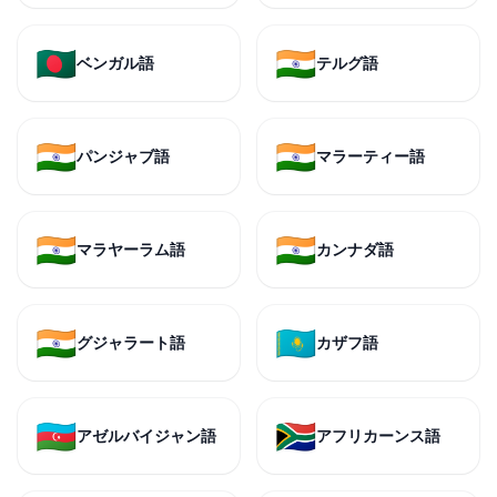
🇧🇩
🇮🇳
ベンガル語
テルグ語
🇮🇳
🇮🇳
パンジャブ語
マラーティー語
🇮🇳
🇮🇳
マラヤーラム語
カンナダ語
🇮🇳
🇰🇿
グジャラート語
カザフ語
🇦🇿
🇿🇦
アゼルバイジャン語
アフリカーンス語