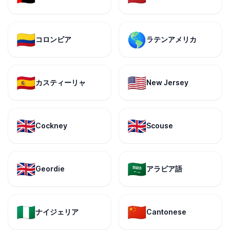
🇨🇴
🌎
コロンビア
ラテンアメリカ
🇪🇸
🇺🇸
カスティーリャ
New Jersey
🇬🇧
🇬🇧
Cockney
Scouse
🇬🇧
🇸🇦
Geordie
アラビア語
🇳🇬
🇨🇳
ナイジェリア
Cantonese