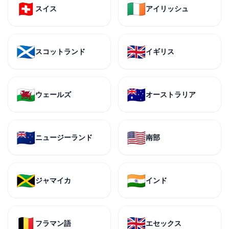
🇨🇭
🇮🇪
スイス
アイリッシュ
🏴󠁧󠁢󠁳󠁣󠁴󠁿
🇬🇧
スコットランド
イギリス
🏴󠁧󠁢󠁷󠁬󠁳󠁿
🇦🇺
ウェールズ
オーストラリア
🇳🇿
🇺🇸
ニュージーランド
南部
🇯🇲
🇮🇳
ジャマイカ
インド
🇧🇪
🇬🇧
フラマン語
エセックス