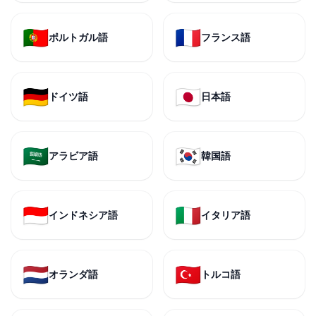
🇵🇹
🇫🇷
ポルトガル語
フランス語
🇩🇪
🇯🇵
ドイツ語
日本語
🇸🇦
🇰🇷
アラビア語
韓国語
🇮🇩
🇮🇹
インドネシア語
イタリア語
🇳🇱
🇹🇷
オランダ語
トルコ語