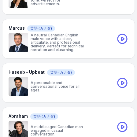
tone. Perfect for
advertisements.
Marcus
英語
(カナダ)
A neutral Canadian English
male voice with a clear,
articulate, and professional
delivery. Perfect for technical
narration and eLearning.
Haseeb - Upbeat
英語
(カナダ)
A personable and
conversational voice for all
ages.
Abraham
英語
(カナダ)
A middle aged Canadian man
engaged in casual
conversation.