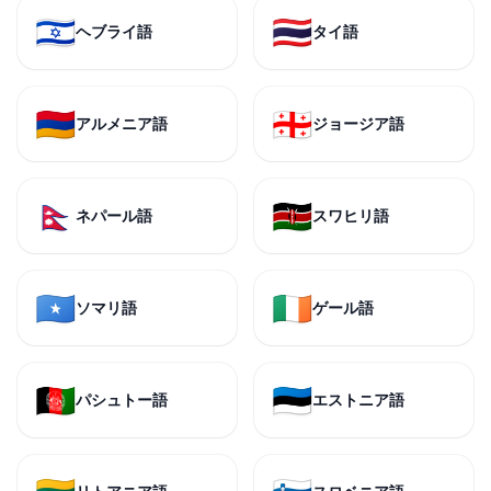
🇮🇱
🇹🇭
ヘブライ語
タイ語
🇦🇲
🇬🇪
アルメニア語
ジョージア語
🇳🇵
🇰🇪
ネパール語
スワヒリ語
🇸🇴
🇮🇪
ソマリ語
ゲール語
🇦🇫
🇪🇪
パシュトー語
エストニア語