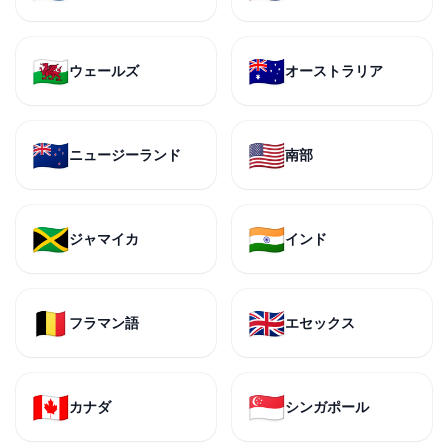
🏴󠁧󠁢󠁷󠁬󠁳󠁿
🇦🇺
ウェールズ
オーストラリア
🇳🇿
🇺🇸
ニュージーランド
南部
🇯🇲
🇮🇳
ジャマイカ
インド
🇧🇪
🇬🇧
フラマン語
エセックス
🇨🇦
🇸🇬
カナダ
シンガポール