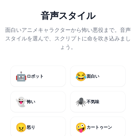
音声スタイル
面白いアニメキャラクターから怖い悪役まで。音声
スタイルを選んで、スクリプトに命を吹き込みまし
ょう。
🤖
😂
ロボット
面白い
👻
🕷️
怖い
不気味
😠
🤪
怒り
カートゥーン