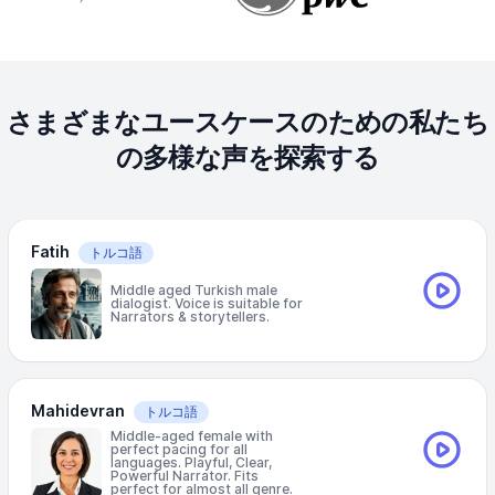
さまざまなユースケースのための私たち
の多様な声を探索する
Fatih
トルコ語
Middle aged Turkish male
dialogist. Voice is suitable for
Narrators & storytellers.
Mahidevran
トルコ語
Middle-aged female with
perfect pacing for all
languages. Playful, Clear,
Powerful Narrator. Fits
perfect for almost all genre.