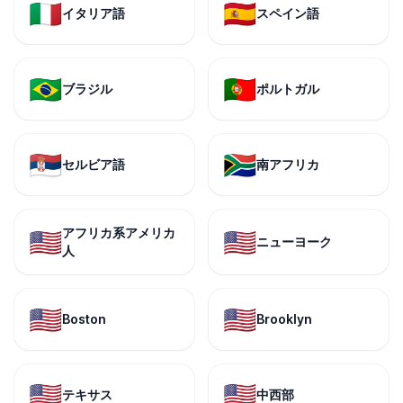
🇮🇹
🇪🇸
イタリア語
スペイン語
🇧🇷
🇵🇹
ブラジル
ポルトガル
🇷🇸
🇿🇦
セルビア語
南アフリカ
アフリカ系アメリカ
🇺🇸
🇺🇸
ニューヨーク
人
🇺🇸
🇺🇸
Boston
Brooklyn
🇺🇸
🇺🇸
テキサス
中西部