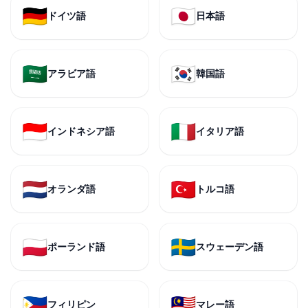
🇩🇪
🇯🇵
ドイツ語
日本語
🇸🇦
🇰🇷
アラビア語
韓国語
🇮🇩
🇮🇹
インドネシア語
イタリア語
🇳🇱
🇹🇷
オランダ語
トルコ語
🇵🇱
🇸🇪
ポーランド語
スウェーデン語
🇵🇭
🇲🇾
フィリピン
マレー語