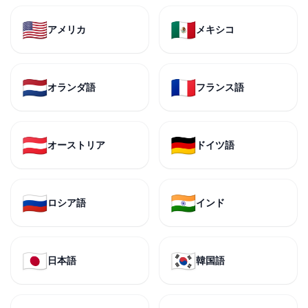
🇺🇸
🇲🇽
アメリカ
メキシコ
🇳🇱
🇫🇷
オランダ語
フランス語
🇦🇹
🇩🇪
オーストリア
ドイツ語
🇷🇺
🇮🇳
ロシア語
インド
🇯🇵
🇰🇷
日本語
韓国語