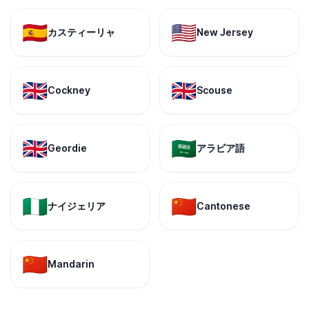
🇪🇸
🇺🇸
カスティーリャ
New Jersey
🇬🇧
🇬🇧
Cockney
Scouse
🇬🇧
🇸🇦
Geordie
アラビア語
🇳🇬
🇨🇳
ナイジェリア
Cantonese
🇨🇳
Mandarin