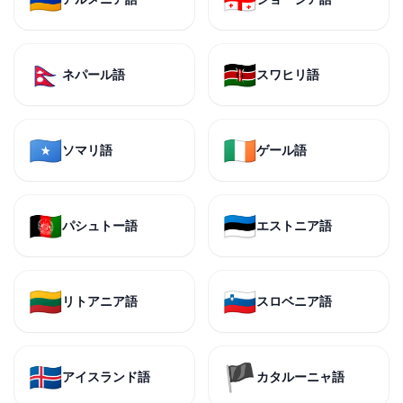
🇳🇵
🇰🇪
ネパール語
スワヒリ語
🇸🇴
🇮🇪
ソマリ語
ゲール語
🇦🇫
🇪🇪
パシュトー語
エストニア語
🇱🇹
🇸🇮
リトアニア語
スロベニア語
🇮🇸
🏴
アイスランド語
カタルーニャ語