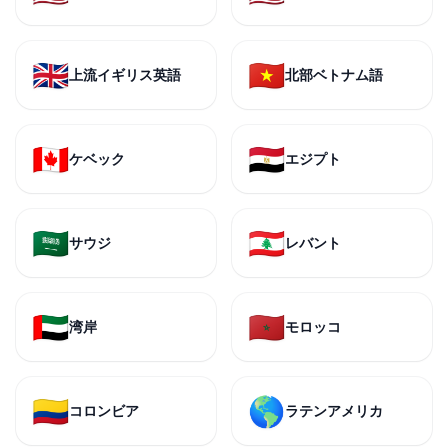
🇬🇧
🇻🇳
上流イギリス英語
北部ベトナム語
🇨🇦
🇪🇬
ケベック
エジプト
🇸🇦
🇱🇧
サウジ
レバント
🇦🇪
🇲🇦
湾岸
モロッコ
🇨🇴
🌎
コロンビア
ラテンアメリカ