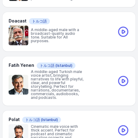
Doacast
トルコ語
A middle-aged male with a
broadcast-quality audio
tone. Suitable for All
purposes.
Fatih Yenen
トルコ語
(Istanbul)
A middle-aged Turkish male
voice artist, bringing
narratives to life with playful,
clear, and powerful
storytelling. Perfect for
narrations, documentaries,
commercials, audiobooks,
and podcasts.
Polat
トルコ語
(Istanbul)
Cinematic male voice with
thick accent. Perfect for
podcast and cinematic
narration projects and