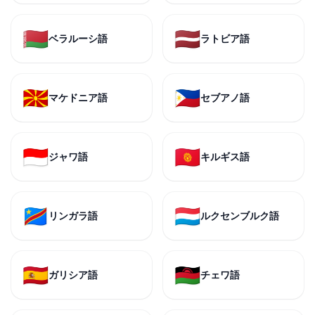
🇧🇾
🇱🇻
ベラルーシ語
ラトビア語
🇲🇰
🇵🇭
マケドニア語
セブアノ語
🇮🇩
🇰🇬
ジャワ語
キルギス語
🇨🇩
🇱🇺
リンガラ語
ルクセンブルク語
🇪🇸
🇲🇼
ガリシア語
チェワ語