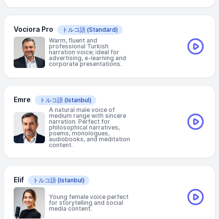
Vociora Pro
トルコ語
(Standard)
Warm, fluent and
professional Turkish
narration voice; ideal for
advertising, e-learning and
corporate presentations.
Emre
トルコ語
(Istanbul)
A natural male voice of
medium range with sincere
narration. Perfect for
philosophical narratives,
poems, monologues,
audiobooks, and meditation
content.
Elif
トルコ語
(Istanbul)
Young female voice perfect
for storytelling and social
media content.