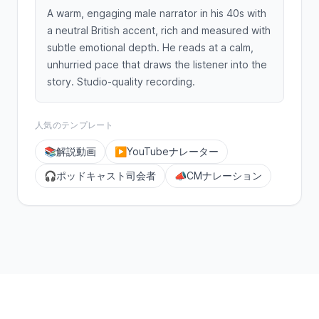
A warm, engaging male narrator in his 40s with
a neutral British accent, rich and measured with
subtle emotional depth. He reads at a calm,
unhurried pace that draws the listener into the
story. Studio-quality recording.
人気のテンプレート
📚
解説動画
▶️
YouTubeナレーター
🎧
ポッドキャスト司会者
📣
CMナレーション