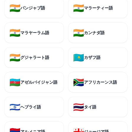
🇮🇳
🇮🇳
パンジャブ語
マラーティー語
🇮🇳
🇮🇳
マラヤーラム語
カンナダ語
🇮🇳
🇰🇿
グジャラート語
カザフ語
🇦🇿
🇿🇦
アゼルバイジャン語
アフリカーンス語
🇮🇱
🇹🇭
ヘブライ語
タイ語
🇦🇲
🇬🇪
アルメニア語
ジョージア語