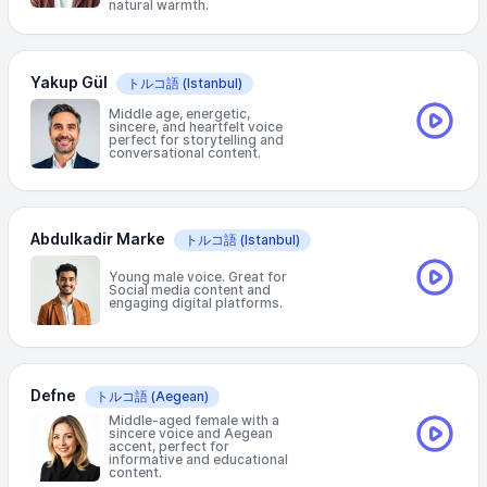
natural warmth.
Yakup Gül
トルコ語
(Istanbul)
Middle age, energetic,
sincere, and heartfelt voice
perfect for storytelling and
conversational content.
Abdulkadir Marke
トルコ語
(Istanbul)
Young male voice. Great for
Social media content and
engaging digital platforms.
Defne
トルコ語
(Aegean)
Middle-aged female with a
sincere voice and Aegean
accent, perfect for
informative and educational
content.