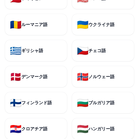
🇷🇴
🇺🇦
ルーマニア語
ウクライナ語
🇬🇷
🇨🇿
ギリシャ語
チェコ語
🇩🇰
🇳🇴
デンマーク語
ノルウェー語
🇫🇮
🇧🇬
フィンランド語
ブルガリア語
🇭🇷
🇭🇺
クロアチア語
ハンガリー語