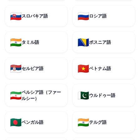
🇸🇰
🇷🇺
スロバキア語
ロシア語
🇮🇳
🇧🇦
タミル語
ボスニア語
🇷🇸
🇻🇳
セルビア語
ベトナム語
ペルシア語（ファー
🇮🇷
🇵🇰
ウルドゥー語
ルシー）
🇧🇩
🇮🇳
ベンガル語
テルグ語