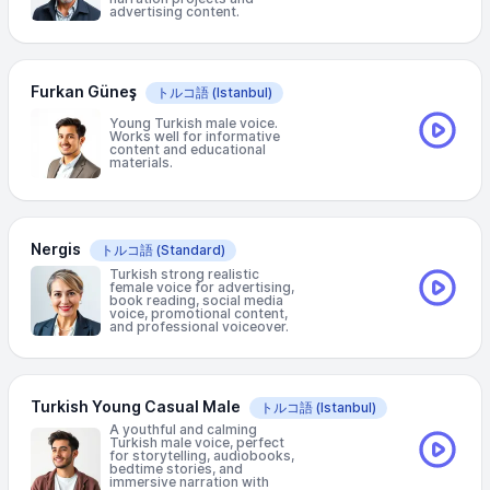
advertising content.
Furkan Güneş
トルコ語
(Istanbul)
Young Turkish male voice.
Works well for informative
content and educational
materials.
Nergis
トルコ語
(Standard)
Turkish strong realistic
female voice for advertising,
book reading, social media
voice, promotional content,
and professional voiceover.
Turkish Young Casual Male
トルコ語
(Istanbul)
A youthful and calming
Turkish male voice, perfect
for storytelling, audiobooks,
bedtime stories, and
immersive narration with