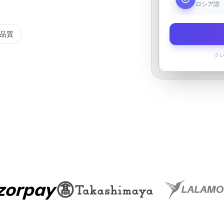
。
ロシア語
品質
ク