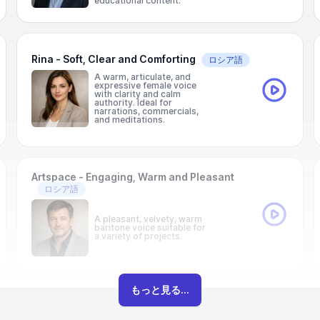
educational content.
Rina - Soft, Clear and Comforting
ロシア語
A warm, articulate, and
expressive female voice
with clarity and calm
authority. Ideal for
narrations, commercials,
and meditations.
Artspace - Engaging, Warm and Pleasant
ロシア語
A pleasant, velvety, warm
baritone voice suitable for
a variety of projects.
もっと見る...