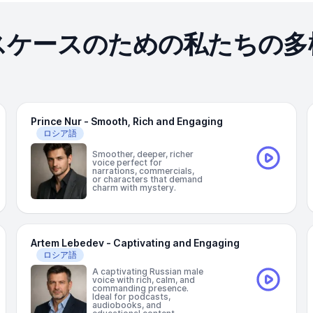
スケースのための私たちの多
Prince Nur - Smooth, Rich and Engaging
ロシア語
Smoother, deeper, richer
voice perfect for
narrations, commercials,
or characters that demand
charm with mystery.
Artem Lebedev - Captivating and Engaging
ロシア語
A captivating Russian male
voice with rich, calm, and
commanding presence.
Ideal for podcasts,
audiobooks, and