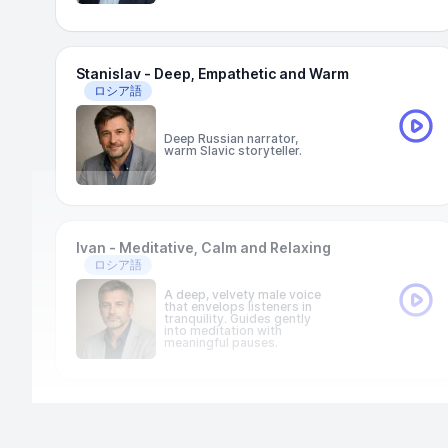
Stanislav - Deep, Empathetic and Warm
ロシア語
Deep Russian narrator,
warm Slavic storyteller.
Ivan - Meditative, Calm and Relaxing
ロシア語
A deep, velvety male voice
that envelops listeners in
tranquility. Guides gently
into meditation with
meaningful pauses.