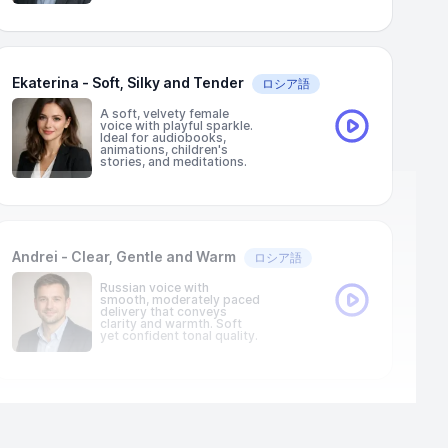
Ekaterina - Soft, Silky and Tender
ロシア語
A soft, velvety female
voice with playful sparkle.
Ideal for audiobooks,
animations, children's
stories, and meditations.
Andrei - Clear, Gentle and Warm
ロシア語
Russian voice with
smooth, moderately paced
delivery that conveys
clarity and warmth. Soft
yet confident tonal quality.