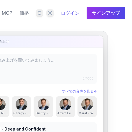
言語
テーマ
MCP
価格
ログイン
サインアップ
み上げ
0
/1000
すべての音声を見る
↓
d Confident
e Nur - Smooth, Rich and Engaging
Georgy - Clear, Engaging and Confident
Dmitry - Clear and Energetic
Artem Lebedev - Captivating and Engaging
Marat - Warm, Calm and Friendly
l - Deep and Confident