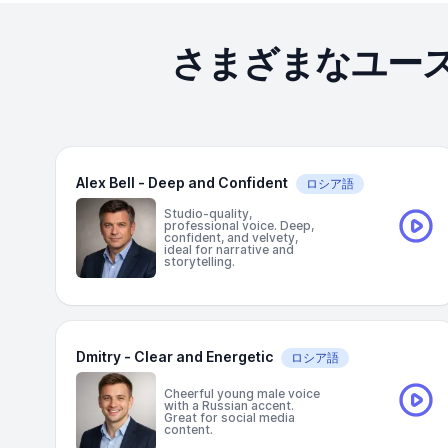
さまざまなユー
Alex Bell - Deep and Confident
ロシア語
Studio-quality,
professional voice. Deep,
confident, and velvety,
ideal for narrative and
storytelling.
Dmitry - Clear and Energetic
ロシア語
Cheerful young male voice
with a Russian accent.
Great for social media
content.