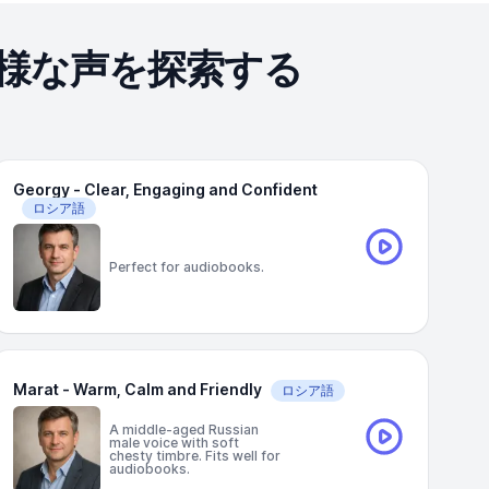
様な声を探索する
Georgy - Clear, Engaging and Confident
ロシア語
Perfect for audiobooks.
Marat - Warm, Calm and Friendly
ロシア語
A middle-aged Russian
male voice with soft
chesty timbre. Fits well for
audiobooks.