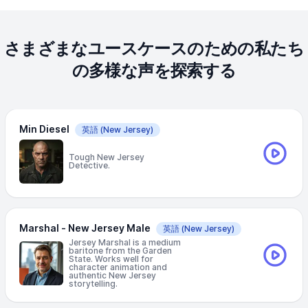
さまざまなユースケースのための私たち
の多様な声を探索する
Min Diesel
英語
(New Jersey)
Tough New Jersey
Detective.
Marshal - New Jersey Male
英語
(New Jersey)
Jersey Marshal is a medium
baritone from the Garden
State. Works well for
character animation and
authentic New Jersey
storytelling.