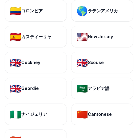
🇨🇴
🌎
コロンビア
ラテンアメリカ
🇪🇸
🇺🇸
カスティーリャ
New Jersey
🇬🇧
🇬🇧
Cockney
Scouse
🇬🇧
🇸🇦
Geordie
アラビア語
🇳🇬
🇨🇳
ナイジェリア
Cantonese