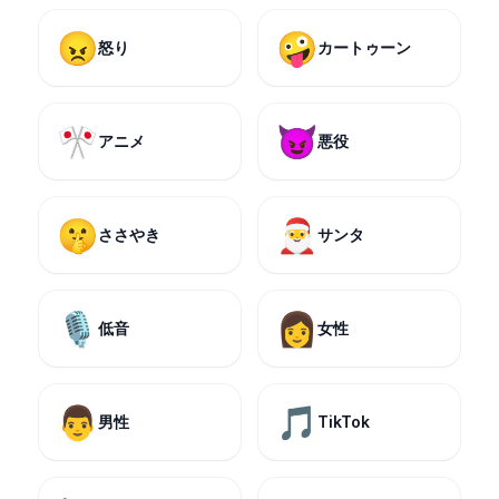
😠
🤪
怒り
カートゥーン
🎌
😈
アニメ
悪役
🤫
🎅
ささやき
サンタ
🎙️
👩
低音
女性
👨
🎵
男性
TikTok