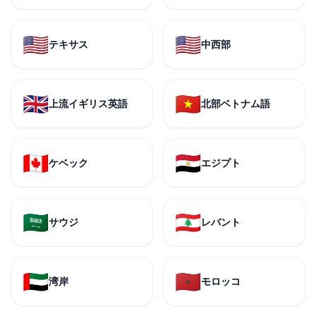
🇺🇸
🇺🇸
テキサス
中西部
🇬🇧
🇻🇳
上流イギリス英語
北部ベトナム語
🇨🇦
🇪🇬
ケベック
エジプト
🇸🇦
🇱🇧
サウジ
レバント
🇦🇪
🇲🇦
湾岸
モロッコ