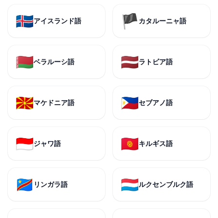
🇮🇸
🏴
アイスランド語
カタルーニャ語
🇧🇾
🇱🇻
ベラルーシ語
ラトビア語
🇲🇰
🇵🇭
マケドニア語
セブアノ語
🇮🇩
🇰🇬
ジャワ語
キルギス語
🇨🇩
🇱🇺
リンガラ語
ルクセンブルク語