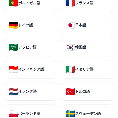
🇵🇹
🇫🇷
ポルトガル語
フランス語
🇩🇪
🇯🇵
ドイツ語
日本語
🇸🇦
🇰🇷
アラビア語
韓国語
🇮🇩
🇮🇹
インドネシア語
イタリア語
🇳🇱
🇹🇷
オランダ語
トルコ語
🇵🇱
🇸🇪
ポーランド語
スウェーデン語