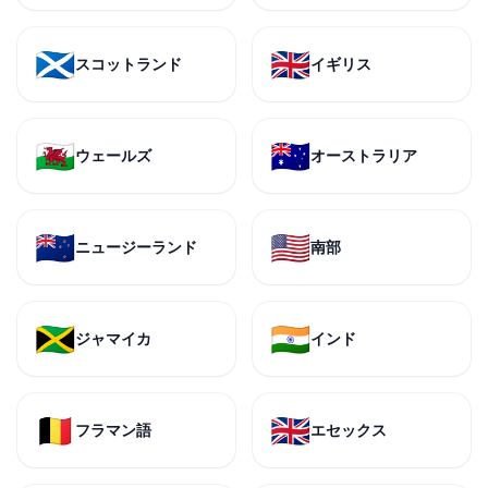
🏴󠁧󠁢󠁳󠁣󠁴󠁿
🇬🇧
スコットランド
イギリス
🏴󠁧󠁢󠁷󠁬󠁳󠁿
🇦🇺
ウェールズ
オーストラリア
🇳🇿
🇺🇸
ニュージーランド
南部
🇯🇲
🇮🇳
ジャマイカ
インド
🇧🇪
🇬🇧
フラマン語
エセックス