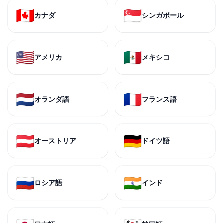
🇨🇦
🇸🇬
カナダ
シンガポール
🇺🇸
🇲🇽
アメリカ
メキシコ
🇳🇱
🇫🇷
オランダ語
フランス語
🇦🇹
🇩🇪
オーストリア
ドイツ語
🇷🇺
🇮🇳
ロシア語
インド