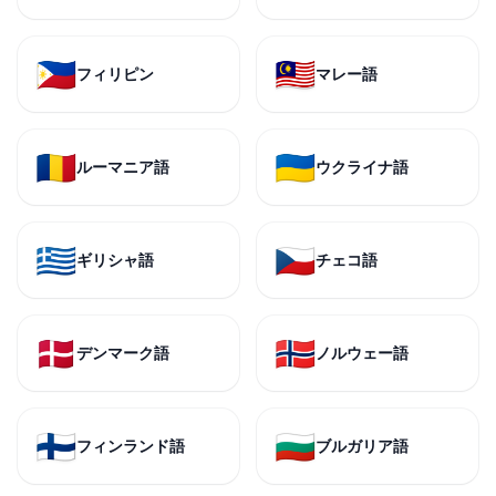
🇵🇭
🇲🇾
フィリピン
マレー語
🇷🇴
🇺🇦
ルーマニア語
ウクライナ語
🇬🇷
🇨🇿
ギリシャ語
チェコ語
🇩🇰
🇳🇴
デンマーク語
ノルウェー語
🇫🇮
🇧🇬
フィンランド語
ブルガリア語