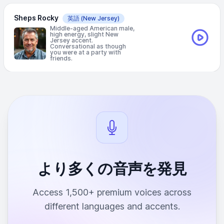
Sheps Rocky
英語
(New Jersey)
Middle-aged American male,
high energy, slight New
Jersey accent.
Conversational as though
you were at a party with
friends.
より多くの音声を発見
Access 1,500+ premium voices across
different languages and accents.