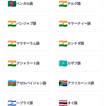
🇧🇩
🇮🇳
ベンガル語
テルグ語
🇮🇳
🇮🇳
パンジャブ語
マラーティー語
🇮🇳
🇮🇳
マラヤーラム語
カンナダ語
🇮🇳
🇰🇿
グジャラート語
カザフ語
🇦🇿
🇿🇦
アゼルバイジャン語
アフリカーンス語
🇮🇱
🇹🇭
ヘブライ語
タイ語