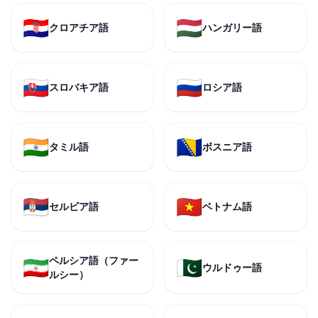
🇭🇷
🇭🇺
クロアチア語
ハンガリー語
🇸🇰
🇷🇺
スロバキア語
ロシア語
🇮🇳
🇧🇦
タミル語
ボスニア語
🇷🇸
🇻🇳
セルビア語
ベトナム語
ペルシア語（ファー
🇮🇷
🇵🇰
ウルドゥー語
ルシー）