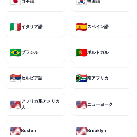
🇯🇵
🇰🇷
日本語
韓国語
🇮🇹
🇪🇸
イタリア語
スペイン語
🇧🇷
🇵🇹
ブラジル
ポルトガル
🇷🇸
🇿🇦
セルビア語
南アフリカ
アフリカ系アメリカ
🇺🇸
🇺🇸
ニューヨーク
人
🇺🇸
🇺🇸
Boston
Brooklyn