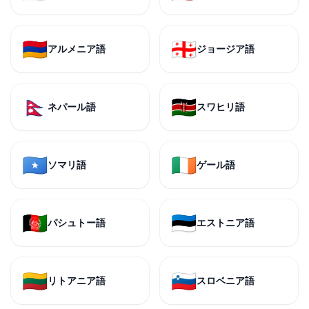
🇦🇲
🇬🇪
アルメニア語
ジョージア語
🇳🇵
🇰🇪
ネパール語
スワヒリ語
🇸🇴
🇮🇪
ソマリ語
ゲール語
🇦🇫
🇪🇪
パシュトー語
エストニア語
🇱🇹
🇸🇮
リトアニア語
スロベニア語