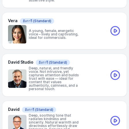
assertive style.
Vera
ฮังการี
(Standard)
A young, female, energetic
voice – lively and captivating,
ideal for commercials.
David Studio
ฮังการี
(Standard)
Deep, natural, and friendly
voice. Not intrusive, yet
captures attention and builds
trust with ease — ideal for
content that values
authenticity, calmness, and a
personal touch.
David
ฮังการี
(Standard)
Deep, soothing tone that
radiates kindness and
sincerity. Natural warmth and
directness effortlessly draw