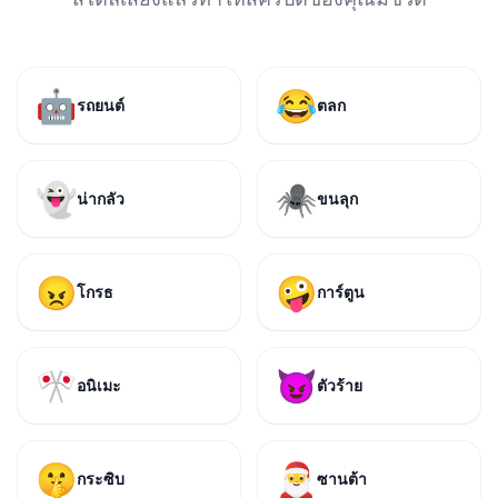
🤖
😂
รถยนต์
ตลก
👻
🕷️
น่ากลัว
ขนลุก
😠
🤪
โกรธ
การ์ตูน
🎌
😈
อนิเมะ
ตัวร้าย
🤫
🎅
กระซิบ
ซานต้า