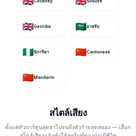
🇬🇧
🇬🇧
Cockney
Scouse
🇬🇧
🇸🇦
Geordie
อาหรับ
🇳🇬
🇨🇳
นิการิยา
Cantonese
🇨🇳
Mandarin
สไตล์เสียง
ตั้งแต่ตัวการ์ตูนสุดฮาไปจนถึงตัวร้ายสุดสยอง — เลือก
สไตล์เสียงแล้วทำให้สคริปต์ของคุณมีชีวิต