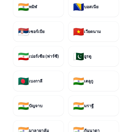
🇮🇳
🇧🇦
ทมิฬ
บอสเนีย
🇷🇸
🇻🇳
เซอร์เบีย
เวียดนาม
🇮🇷
🇵🇰
เปอร์เซีย (ฟาร์ซี)
อูรดู
🇧🇩
🇮🇳
เบงกาลี
เตลูกู
🇮🇳
🇮🇳
ปัญจาบ
มราฐี
🇮🇳
🇮🇳
มาลายาลัม
กันนาดา