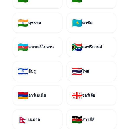
🇮🇳
🇰🇿
คุชราต
คาซัค
🇦🇿
🇿🇦
อาเซอร์ไบจาน
แอฟริกานส์
🇮🇱
🇹🇭
ฮีบรู
ไทย
🇦🇲
🇬🇪
อาร์เมเนีย
จอร์เจีย
🇳🇵
🇰🇪
เนปาล
สวาฮีลี