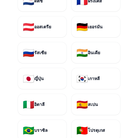
🇳🇱
🇫🇷
ดัตช์
ฝรั่งเศส
🇦🇹
🇩🇪
ออสเตรีย
เยอรมัน
🇷🇺
🇮🇳
รัสเซีย
อินเดีย
🇯🇵
🇰🇷
ญี่ปุ่น
เกาหลี
🇮🇹
🇪🇸
อิตาลี
สเปน
🇧🇷
🇵🇹
บราซิล
โปรตุเกส