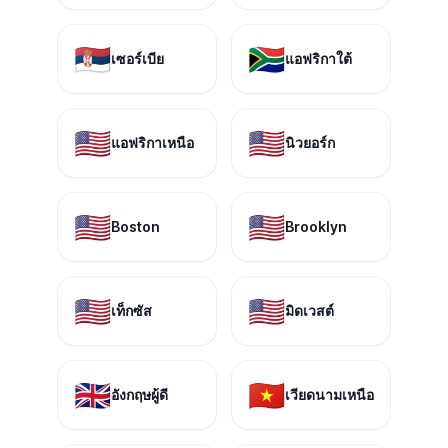
🇷🇸
🇿🇦
เซอร์เบีย
แอฟริกาใต้
🇺🇸
🇺🇸
แอฟริกาเหนือ
นิวยอร์ก
🇺🇸
🇺🇸
Boston
Brooklyn
🇺🇸
🇺🇸
เท็กซัส
มิดเวสต์
🇬🇧
🇻🇳
อังกฤษผู้ดี
เวียดนามเหนือ