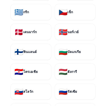
🇬🇷
🇨🇿
กรีก
เช็ก
🇩🇰
🇳🇴
เดนมาร์ก
นอร์เวย์
🇫🇮
🇧🇬
ฟินแลนด์
บัลแกเรีย
🇭🇷
🇭🇺
โครเอเชีย
ฮังการี
🇸🇰
🇷🇺
สโลวัก
รัสเซีย