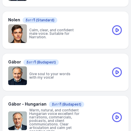
Nolen
ฮังการี
(Standard)
Calm, clear, and confident
male voice. Suitable for
Narration.
Gábor
ฮังการี
(Budapest)
Give soul to your words
with my voice!
Gábor - Hungarian
ฮังการี
(Budapest)
Warm, natural, and confident
Hungarian voice excellent for
narrations, commercials,
podcasts, and client
communications. Clear
articulation and calm yet