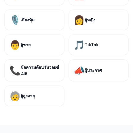
🎙️
👩
เสียงทุ้ม
ผู้หญิง
👨
🎵
ผู้ชาย
TikTok
ข้อความต้อนรับวอยซ์
📞
📣
ผู้ประกาศ
เมล
🧓
ผู้สูงอายุ