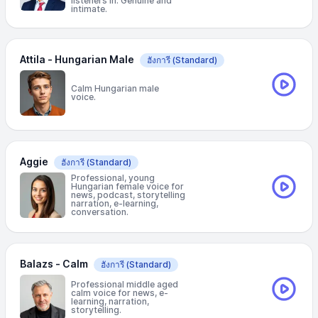
listeners in. Genuine and
intimate.
Attila - Hungarian Male
ฮังการี
(Standard)
Calm Hungarian male
voice.
Aggie
ฮังการี
(Standard)
Professional, young
Hungarian female voice for
news, podcast, storytelling
narration, e-learning,
conversation.
Balazs - Calm
ฮังการี
(Standard)
Professional middle aged
calm voice for news, e-
learning, narration,
storytelling.