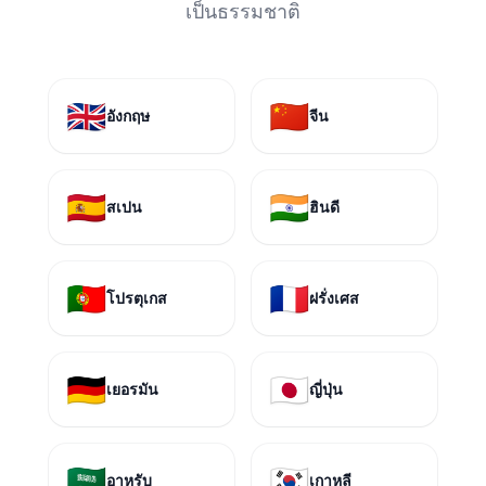
เป็นธรรมชาติ
🇬🇧
🇨🇳
อังกฤษ
จีน
🇪🇸
🇮🇳
สเปน
ฮินดี
🇵🇹
🇫🇷
โปรตุเกส
ฝรั่งเศส
🇩🇪
🇯🇵
เยอรมัน
ญี่ปุ่น
🇸🇦
🇰🇷
อาหรับ
เกาหลี