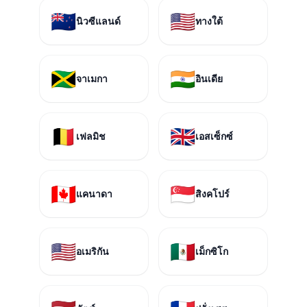
🇳🇿
🇺🇸
นิวซีแลนด์
ทางใต้
🇯🇲
🇮🇳
จาเมกา
อินเดีย
🇧🇪
🇬🇧
เฟลมิช
เอสเซ็กซ์
🇨🇦
🇸🇬
แคนาดา
สิงคโปร์
🇺🇸
🇲🇽
อเมริกัน
เม็กซิโก