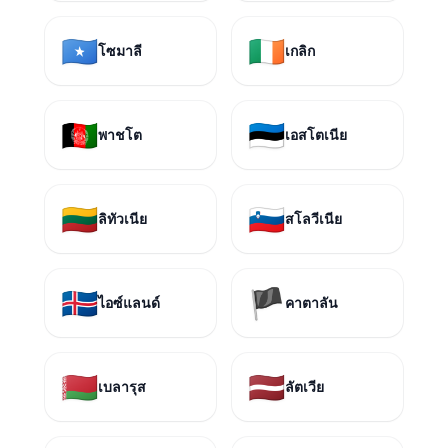
🇸🇴
🇮🇪
โซมาลี
เกลิก
🇦🇫
🇪🇪
พาชโต
เอสโตเนีย
🇱🇹
🇸🇮
ลิทัวเนีย
สโลวีเนีย
🇮🇸
🏴
ไอซ์แลนด์
คาตาลัน
🇧🇾
🇱🇻
เบลารุส
ลัตเวีย