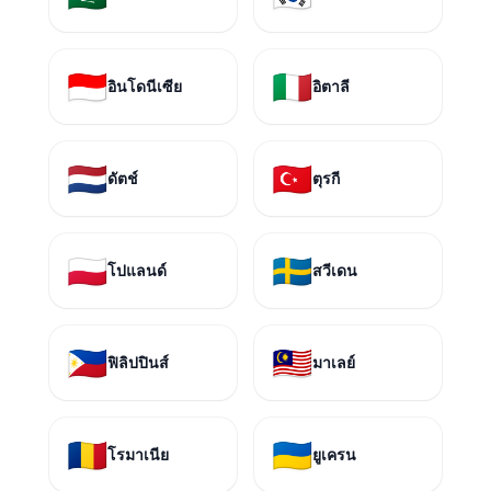
🇮🇩
🇮🇹
อินโดนีเซีย
อิตาลี
🇳🇱
🇹🇷
ดัตช์
ตุรกี
🇵🇱
🇸🇪
โปแลนด์
สวีเดน
🇵🇭
🇲🇾
ฟิลิปปินส์
มาเลย์
🇷🇴
🇺🇦
โรมาเนีย
ยูเครน