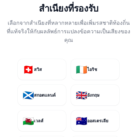
สำเนียงที่รองรับ
เลือกจากสำเนียงที่หลากหลายเพื่อเพิ่มรสชาติท้องถิ่น
ที่แท้จริงให้กับผลลัพธ์การแปลงข้อความเป็นเสียงของ
คุณ
🇨🇭
🇮🇪
สวิส
ไอริช
🏴󠁧󠁢󠁳󠁣󠁴󠁿
🇬🇧
สกอตแลนด์
อังกฤษ
🏴󠁧󠁢󠁷󠁬󠁳󠁿
🇦🇺
เวลส์
ออสเตรเลีย