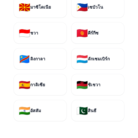
🇲🇰
🇵🇭
มาซิโดเนีย
เซบัวโน
🇮🇩
🇰🇬
ชวา
คีร์กีซ
🇨🇩
🇱🇺
ลิงกาลา
ลักเซมเบิร์ก
🇪🇸
🇲🇼
กาลิเซีย
ชิเชวา
🇮🇳
🇵🇰
อัสสัม
สินธี