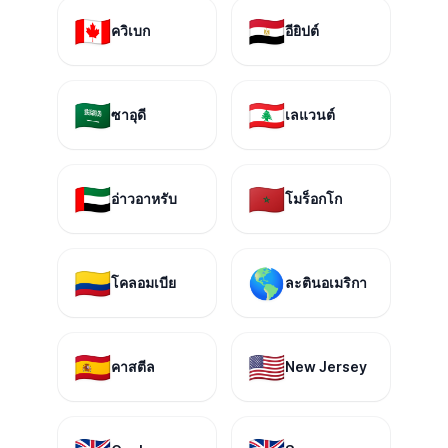
🇨🇦
🇪🇬
ควิเบก
อียิปต์
🇸🇦
🇱🇧
ซาอุดี
เลแวนต์
🇦🇪
🇲🇦
อ่าวอาหรับ
โมร็อกโก
🇨🇴
🌎
โคลอมเบีย
ละตินอเมริกา
🇪🇸
🇺🇸
คาสตีล
New Jersey