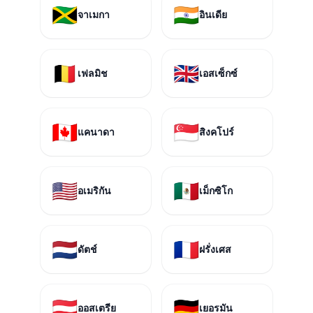
🇯🇲
🇮🇳
จาเมกา
อินเดีย
🇧🇪
🇬🇧
เฟลมิช
เอสเซ็กซ์
🇨🇦
🇸🇬
แคนาดา
สิงคโปร์
🇺🇸
🇲🇽
อเมริกัน
เม็กซิโก
🇳🇱
🇫🇷
ดัตช์
ฝรั่งเศส
🇦🇹
🇩🇪
ออสเตรีย
เยอรมัน