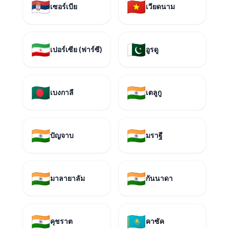
🇷🇸
🇻🇳
เซอร์เบีย
เวียดนาม
🇮🇷
🇵🇰
เปอร์เซีย (ฟาร์ซี)
อูรดู
🇧🇩
🇮🇳
เบงกาลี
เตลูกู
🇮🇳
🇮🇳
ปัญจาบ
มราฐี
🇮🇳
🇮🇳
มาลายาลัม
กันนาดา
🇮🇳
🇰🇿
คุชราต
คาซัค