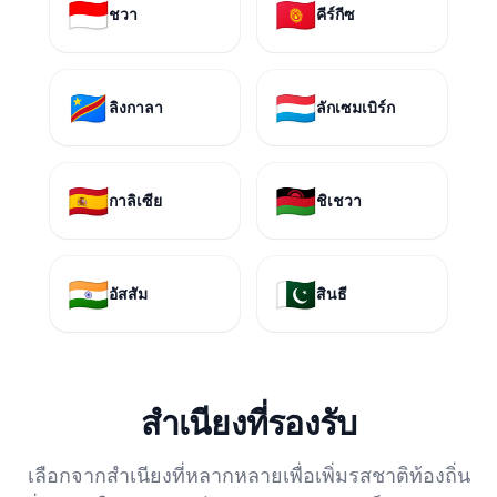
🇮🇩
🇰🇬
ชวา
คีร์กีซ
🇨🇩
🇱🇺
ลิงกาลา
ลักเซมเบิร์ก
🇪🇸
🇲🇼
กาลิเซีย
ชิเชวา
🇮🇳
🇵🇰
อัสสัม
สินธี
สำเนียงที่รองรับ
เลือกจากสำเนียงที่หลากหลายเพื่อเพิ่มรสชาติท้องถิ่น