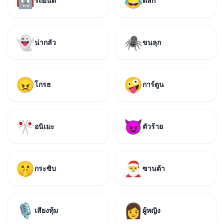
🤖
😂
รถยนต์
ตลก
👻
🕷️
น่ากลัว
ขนลุก
😠
🤪
โกรธ
การ์ตูน
🎌
😈
อนิเมะ
ตัวร้าย
🤫
🎅
กระซิบ
ซานต้า
🎙️
👩
เสียงทุ้ม
ผู้หญิง