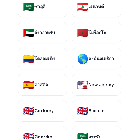
🇸🇦
🇱🇧
ซาอุดี
เลแวนต์
🇦🇪
🇲🇦
อ่าวอาหรับ
โมร็อกโก
🇨🇴
🌎
โคลอมเบีย
ละตินอเมริกา
🇪🇸
🇺🇸
คาสตีล
New Jersey
🇬🇧
🇬🇧
Cockney
Scouse
🇬🇧
🇸🇦
Geordie
อาหรับ