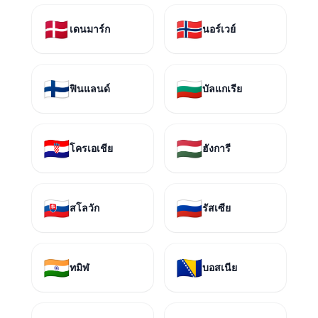
🇩🇰
🇳🇴
เดนมาร์ก
นอร์เวย์
🇫🇮
🇧🇬
ฟินแลนด์
บัลแกเรีย
🇭🇷
🇭🇺
โครเอเชีย
ฮังการี
🇸🇰
🇷🇺
สโลวัก
รัสเซีย
🇮🇳
🇧🇦
ทมิฬ
บอสเนีย