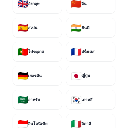
🇬🇧
🇨🇳
อังกฤษ
จีน
🇪🇸
🇮🇳
สเปน
ฮินดี
🇵🇹
🇫🇷
โปรตุเกส
ฝรั่งเศส
🇩🇪
🇯🇵
เยอรมัน
ญี่ปุ่น
🇸🇦
🇰🇷
อาหรับ
เกาหลี
🇮🇩
🇮🇹
อินโดนีเซีย
อิตาลี