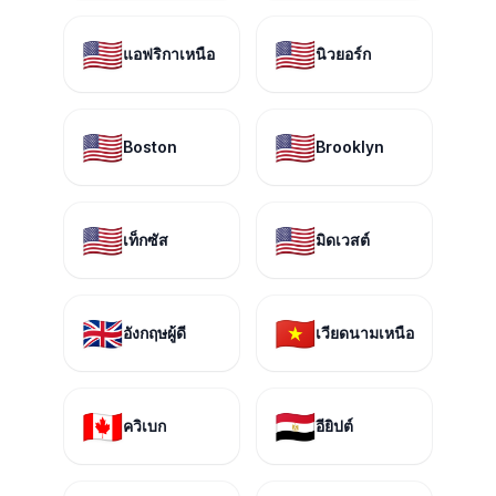
🇺🇸
🇺🇸
แอฟริกาเหนือ
นิวยอร์ก
🇺🇸
🇺🇸
Boston
Brooklyn
🇺🇸
🇺🇸
เท็กซัส
มิดเวสต์
🇬🇧
🇻🇳
อังกฤษผู้ดี
เวียดนามเหนือ
🇨🇦
🇪🇬
ควิเบก
อียิปต์