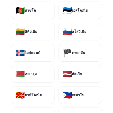
🇦🇫
🇪🇪
พาชโต
เอสโตเนีย
🇱🇹
🇸🇮
ลิทัวเนีย
สโลวีเนีย
🇮🇸
🏴
ไอซ์แลนด์
คาตาลัน
🇧🇾
🇱🇻
เบลารุส
ลัตเวีย
🇲🇰
🇵🇭
มาซิโดเนีย
เซบัวโน