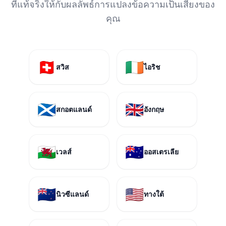
ที่แท้จริงให้กับผลลัพธ์การแปลงข้อความเป็นเสียงของ
คุณ
🇨🇭
🇮🇪
สวิส
ไอริช
🏴󠁧󠁢󠁳󠁣󠁴󠁿
🇬🇧
สกอตแลนด์
อังกฤษ
🏴󠁧󠁢󠁷󠁬󠁳󠁿
🇦🇺
เวลส์
ออสเตรเลีย
🇳🇿
🇺🇸
นิวซีแลนด์
ทางใต้