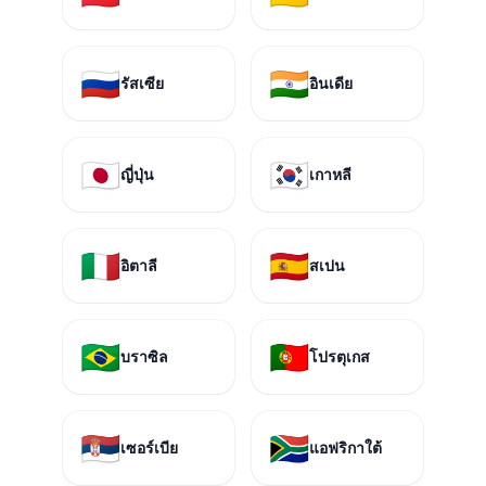
🇷🇺
🇮🇳
รัสเซีย
อินเดีย
🇯🇵
🇰🇷
ญี่ปุ่น
เกาหลี
🇮🇹
🇪🇸
อิตาลี
สเปน
🇧🇷
🇵🇹
บราซิล
โปรตุเกส
🇷🇸
🇿🇦
เซอร์เบีย
แอฟริกาใต้