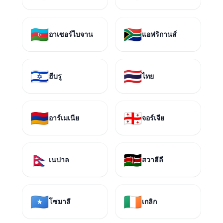
🇦🇿
🇿🇦
อาเซอร์ไบจาน
แอฟริกานส์
🇮🇱
🇹🇭
ฮีบรู
ไทย
🇦🇲
🇬🇪
อาร์เมเนีย
จอร์เจีย
🇳🇵
🇰🇪
เนปาล
สวาฮีลี
🇸🇴
🇮🇪
โซมาลี
เกลิก