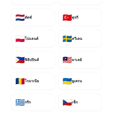
🇳🇱
🇹🇷
ดัตช์
ตุรกี
🇵🇱
🇸🇪
โปแลนด์
สวีเดน
🇵🇭
🇲🇾
ฟิลิปปินส์
มาเลย์
🇷🇴
🇺🇦
โรมาเนีย
ยูเครน
🇬🇷
🇨🇿
กรีก
เช็ก