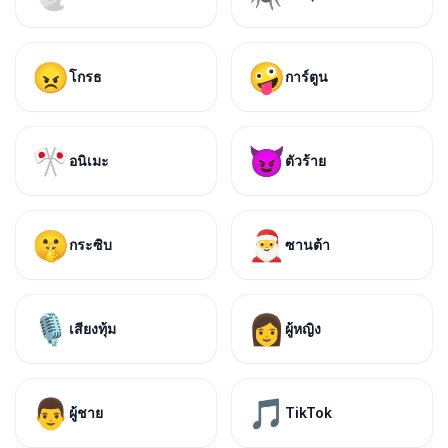
😠
🤪
โกรธ
การ์ตูน
🎌
😈
อนิเมะ
ตัวร้าย
🤫
🎅
กระซิบ
ซานต้า
🎙️
👩
เสียงทุ้ม
ผู้หญิง
👨
🎵
ผู้ชาย
TikTok