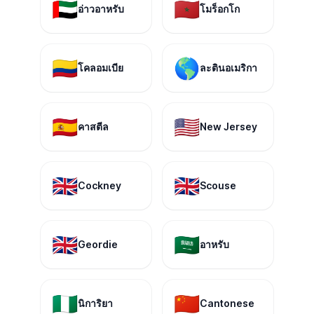
🇦🇪
🇲🇦
อ่าวอาหรับ
โมร็อกโก
🇨🇴
🌎
โคลอมเบีย
ละตินอเมริกา
🇪🇸
🇺🇸
คาสตีล
New Jersey
🇬🇧
🇬🇧
Cockney
Scouse
🇬🇧
🇸🇦
Geordie
อาหรับ
🇳🇬
🇨🇳
นิการิยา
Cantonese