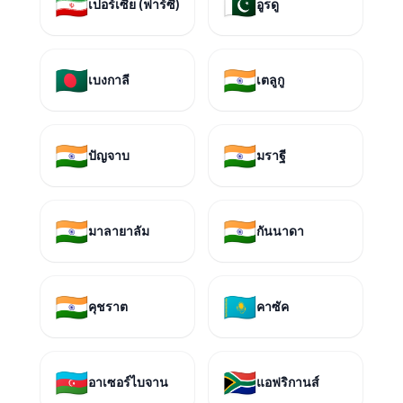
🇮🇷
🇵🇰
เปอร์เซีย (ฟาร์ซี)
อูรดู
🇧🇩
🇮🇳
เบงกาลี
เตลูกู
🇮🇳
🇮🇳
ปัญจาบ
มราฐี
🇮🇳
🇮🇳
มาลายาลัม
กันนาดา
🇮🇳
🇰🇿
คุชราต
คาซัค
🇦🇿
🇿🇦
อาเซอร์ไบจาน
แอฟริกานส์