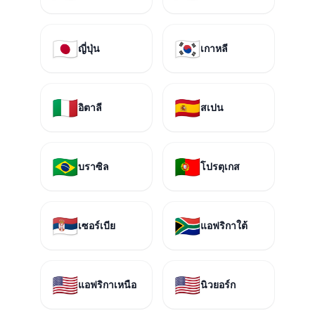
🇯🇵
🇰🇷
ญี่ปุ่น
เกาหลี
🇮🇹
🇪🇸
อิตาลี
สเปน
🇧🇷
🇵🇹
บราซิล
โปรตุเกส
🇷🇸
🇿🇦
เซอร์เบีย
แอฟริกาใต้
🇺🇸
🇺🇸
แอฟริกาเหนือ
นิวยอร์ก