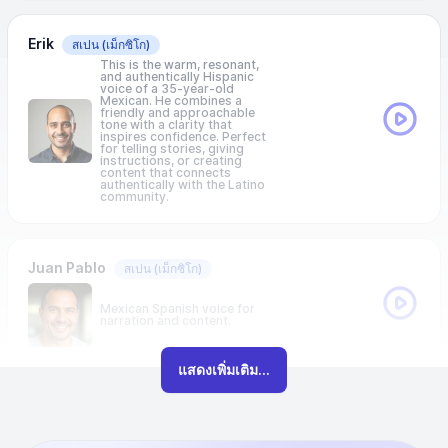
Erik
สเปน
(เม็กซิโก)
This is the warm, resonant,
and authentically Hispanic
voice of a 35-year-old
Mexican. He combines a
friendly and approachable
tone with a clarity that
inspires confidence. Perfect
for telling stories, giving
instructions, or creating
content that connects
authentically with the Latino
community.
Juan Pablo
สเปน
(เม็กซิโก)
Mexican Spanish voice for
narration and content.
แสดงเพิ่มเติม...