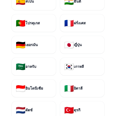
🇪🇸
🇮🇳
สเปน
ฮินดี
🇵🇹
🇫🇷
โปรตุเกส
ฝรั่งเศส
🇩🇪
🇯🇵
เยอรมัน
ญี่ปุ่น
🇸🇦
🇰🇷
อาหรับ
เกาหลี
🇮🇩
🇮🇹
อินโดนีเซีย
อิตาลี
🇳🇱
🇹🇷
ดัตช์
ตุรกี