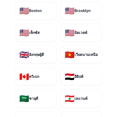
🇺🇸
🇺🇸
Boston
Brooklyn
🇺🇸
🇺🇸
เท็กซัส
มิดเวสต์
🇬🇧
🇻🇳
อังกฤษผู้ดี
เวียดนามเหนือ
🇨🇦
🇪🇬
ควิเบก
อียิปต์
🇸🇦
🇱🇧
ซาอุดี
เลแวนต์