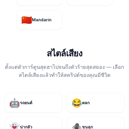
🇨🇳
Mandarin
สไตล์เสียง
ตั้งแต่ตัวการ์ตูนสุดฮาไปจนถึงตัวร้ายสุดสยอง — เลือก
สไตล์เสียงแล้วทำให้สคริปต์ของคุณมีชีวิต
🤖
😂
รถยนต์
ตลก
👻
🕷️
น่ากลัว
ขนลุก