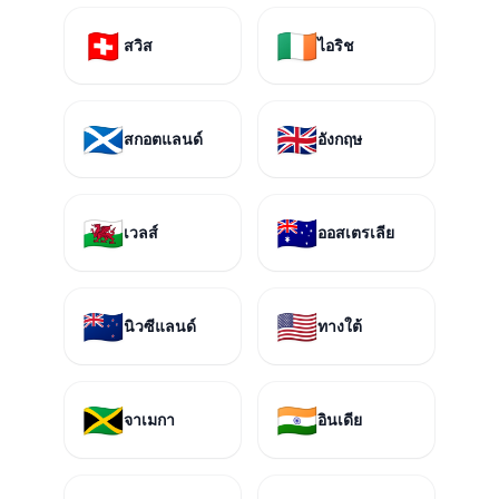
🇨🇭
🇮🇪
สวิส
ไอริช
🏴󠁧󠁢󠁳󠁣󠁴󠁿
🇬🇧
สกอตแลนด์
อังกฤษ
🏴󠁧󠁢󠁷󠁬󠁳󠁿
🇦🇺
เวลส์
ออสเตรเลีย
🇳🇿
🇺🇸
นิวซีแลนด์
ทางใต้
🇯🇲
🇮🇳
จาเมกา
อินเดีย