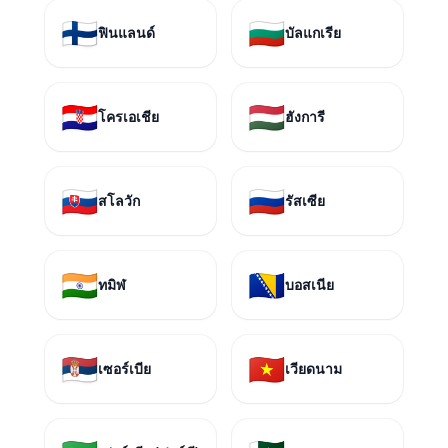
🇫🇮
🇧🇬
ฟินแลนด์
บัลแกเรีย
🇭🇷
🇭🇺
โครเอเชีย
ฮังการี
🇸🇰
🇷🇺
สโลวัก
รัสเซีย
🇮🇳
🇧🇦
ทมิฬ
บอสเนีย
🇷🇸
🇻🇳
เซอร์เบีย
เวียดนาม