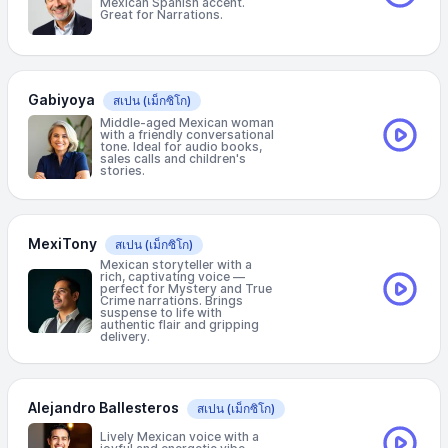
Mexican Spanish accent.
Great for Narrations.
Gabiyoya
สเปน
(เม็กซิโก)
Middle-aged Mexican woman
with a friendly conversational
tone. Ideal for audio books,
sales calls and children's
stories.
MexiTony
สเปน
(เม็กซิโก)
Mexican storyteller with a
rich, captivating voice —
perfect for Mystery and True
Crime narrations. Brings
suspense to life with
authentic flair and gripping
delivery.
Alejandro Ballesteros
สเปน
(เม็กซิโก)
Lively Mexican voice with a