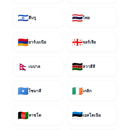
🇮🇱
🇹🇭
ฮีบรู
ไทย
🇦🇲
🇬🇪
อาร์เมเนีย
จอร์เจีย
🇳🇵
🇰🇪
เนปาล
สวาฮีลี
🇸🇴
🇮🇪
โซมาลี
เกลิก
🇦🇫
🇪🇪
พาชโต
เอสโตเนีย