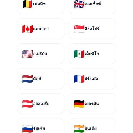
🇧🇪
🇬🇧
เฟลมิช
เอสเซ็กซ์
🇨🇦
🇸🇬
แคนาดา
สิงคโปร์
🇺🇸
🇲🇽
อเมริกัน
เม็กซิโก
🇳🇱
🇫🇷
ดัตช์
ฝรั่งเศส
🇦🇹
🇩🇪
ออสเตรีย
เยอรมัน
🇷🇺
🇮🇳
รัสเซีย
อินเดีย