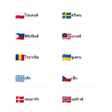
🇵🇱
🇸🇪
โปแลนด์
สวีเดน
🇵🇭
🇲🇾
ฟิลิปปินส์
มาเลย์
🇷🇴
🇺🇦
โรมาเนีย
ยูเครน
🇬🇷
🇨🇿
กรีก
เช็ก
🇩🇰
🇳🇴
เดนมาร์ก
นอร์เวย์