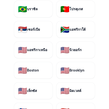
🇧🇷
🇵🇹
บราซิล
โปรตุเกส
🇷🇸
🇿🇦
เซอร์เบีย
แอฟริกาใต้
🇺🇸
🇺🇸
แอฟริกาเหนือ
นิวยอร์ก
🇺🇸
🇺🇸
Boston
Brooklyn
🇺🇸
🇺🇸
เท็กซัส
มิดเวสต์