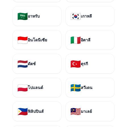
🇸🇦
🇰🇷
อาหรับ
เกาหลี
🇮🇩
🇮🇹
อินโดนีเซีย
อิตาลี
🇳🇱
🇹🇷
ดัตช์
ตุรกี
🇵🇱
🇸🇪
โปแลนด์
สวีเดน
🇵🇭
🇲🇾
ฟิลิปปินส์
มาเลย์