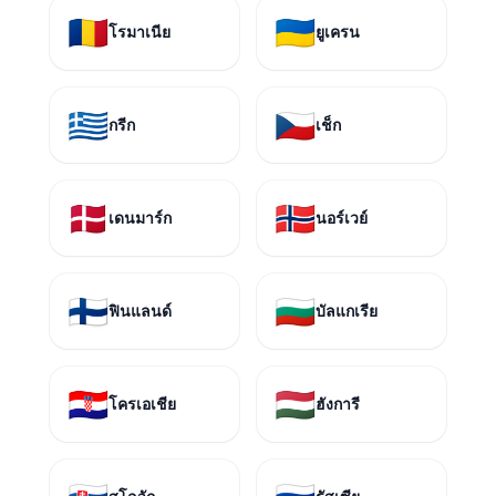
🇷🇴
🇺🇦
โรมาเนีย
ยูเครน
🇬🇷
🇨🇿
กรีก
เช็ก
🇩🇰
🇳🇴
เดนมาร์ก
นอร์เวย์
🇫🇮
🇧🇬
ฟินแลนด์
บัลแกเรีย
🇭🇷
🇭🇺
โครเอเชีย
ฮังการี