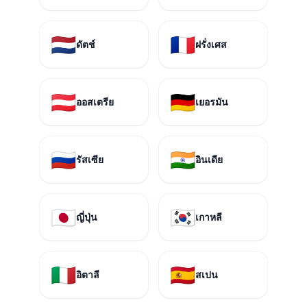
🇳🇱
🇫🇷
ดัตช์
ฝรั่งเศส
🇦🇹
🇩🇪
ออสเตรีย
เยอรมัน
🇷🇺
🇮🇳
รัสเซีย
อินเดีย
🇯🇵
🇰🇷
ญี่ปุ่น
เกาหลี
🇮🇹
🇪🇸
อิตาลี
สเปน