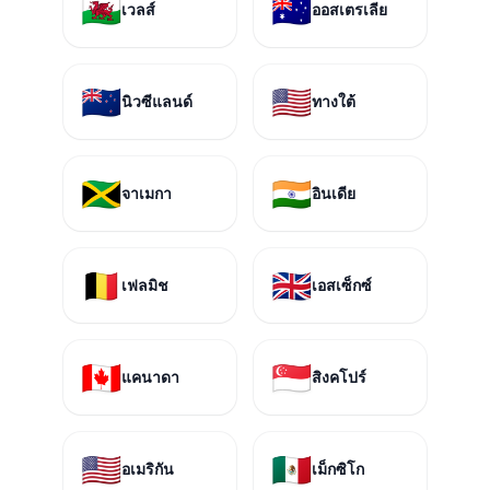
🏴󠁧󠁢󠁷󠁬󠁳󠁿
🇦🇺
เวลส์
ออสเตรเลีย
🇳🇿
🇺🇸
นิวซีแลนด์
ทางใต้
🇯🇲
🇮🇳
จาเมกา
อินเดีย
🇧🇪
🇬🇧
เฟลมิช
เอสเซ็กซ์
🇨🇦
🇸🇬
แคนาดา
สิงคโปร์
🇺🇸
🇲🇽
อเมริกัน
เม็กซิโก