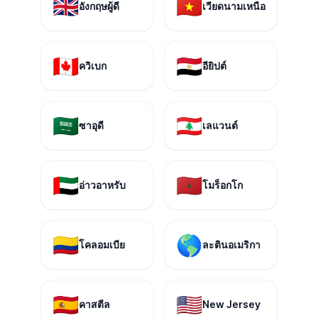
🇬🇧
🇻🇳
อังกฤษผู้ดี
เวียดนามเหนือ
🇨🇦
🇪🇬
ควิเบก
อียิปต์
🇸🇦
🇱🇧
ซาอุดี
เลแวนต์
🇦🇪
🇲🇦
อ่าวอาหรับ
โมร็อกโก
🇨🇴
🌎
โคลอมเบีย
ละตินอเมริกา
🇪🇸
🇺🇸
คาสตีล
New Jersey