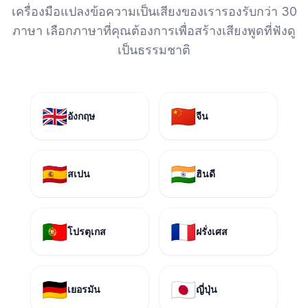
เครื่องมือแปลงข้อความเป็นเสียงของเรารองรับกว่า 30
ภาษา เลือกภาษาที่คุณต้องการเพื่อสร้างเสียงพูดที่ฟังดู
เป็นธรรมชาติ
🇬🇧
🇨🇳
อังกฤษ
จีน
🇪🇸
🇮🇳
สเปน
ฮินดี
🇵🇹
🇫🇷
โปรตุเกส
ฝรั่งเศส
🇩🇪
🇯🇵
เยอรมัน
ญี่ปุ่น