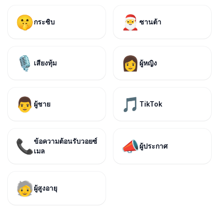
🤫
🎅
กระซิบ
ซานต้า
🎙️
👩
เสียงทุ้ม
ผู้หญิง
👨
🎵
ผู้ชาย
TikTok
ข้อความต้อนรับวอยซ์
📞
📣
ผู้ประกาศ
เมล
🧓
ผู้สูงอายุ