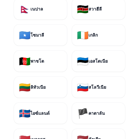
🇳🇵
🇰🇪
เนปาล
สวาฮีลี
🇸🇴
🇮🇪
โซมาลี
เกลิก
🇦🇫
🇪🇪
พาชโต
เอสโตเนีย
🇱🇹
🇸🇮
ลิทัวเนีย
สโลวีเนีย
🇮🇸
🏴
ไอซ์แลนด์
คาตาลัน