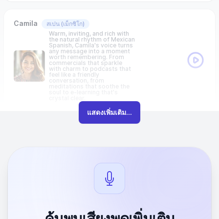
Camila
สเปน
(เม็กซิโก)
Warm, inviting, and rich with
the natural rhythm of Mexican
Spanish, Camila's voice turns
any message into a moment
worth remembering. From
commercials that sparkle
with charm to podcasts that
feel like a friendly
conversation, from
meditations that soothe the
soul to e-learning that's
crystal clear.
แสดงเพิ่มเติม...
ค้นพบเสียงพูดเพิ่มเติม