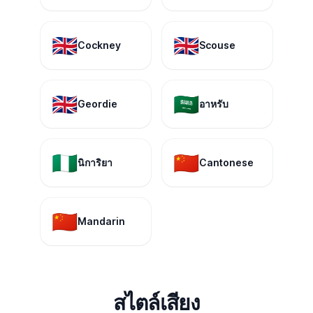
🇬🇧
🇬🇧
Cockney
Scouse
🇬🇧
🇸🇦
Geordie
อาหรับ
🇳🇬
🇨🇳
นิการิยา
Cantonese
🇨🇳
Mandarin
สไตล์เสียง