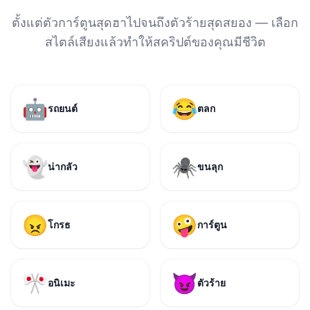
ตั้งแต่ตัวการ์ตูนสุดฮาไปจนถึงตัวร้ายสุดสยอง — เลือก
สไตล์เสียงแล้วทำให้สคริปต์ของคุณมีชีวิต
🤖
😂
รถยนต์
ตลก
👻
🕷️
น่ากลัว
ขนลุก
😠
🤪
โกรธ
การ์ตูน
🎌
😈
อนิเมะ
ตัวร้าย