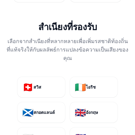
สำเนียงที่รองรับ
เลือกจากสำเนียงที่หลากหลายเพื่อเพิ่มรสชาติท้องถิ่น
ที่แท้จริงให้กับผลลัพธ์การแปลงข้อความเป็นเสียงของ
คุณ
🇨🇭
🇮🇪
สวิส
ไอริช
🏴󠁧󠁢󠁳󠁣󠁴󠁿
🇬🇧
สกอตแลนด์
อังกฤษ