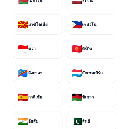
🇧🇾
🇱🇻
เบลารุส
ลัตเวีย
🇲🇰
🇵🇭
มาซิโดเนีย
เซบัวโน
🇮🇩
🇰🇬
ชวา
คีร์กีซ
🇨🇩
🇱🇺
ลิงกาลา
ลักเซมเบิร์ก
🇪🇸
🇲🇼
กาลิเซีย
ชิเชวา
🇮🇳
🇵🇰
อัสสัม
สินธี