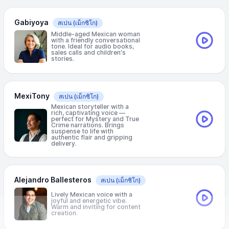
Gabiyoya
สเปน
(เม็กซิโก)
Middle-aged Mexican woman
with a friendly conversational
tone. Ideal for audio books,
sales calls and children's
stories.
MexiTony
สเปน
(เม็กซิโก)
Mexican storyteller with a
rich, captivating voice —
perfect for Mystery and True
Crime narrations. Brings
suspense to life with
authentic flair and gripping
delivery.
Alejandro Ballesteros
สเปน
(เม็กซิโก)
Lively Mexican voice with a
joyful and energetic vibe.
Warm and inviting for content
creation.