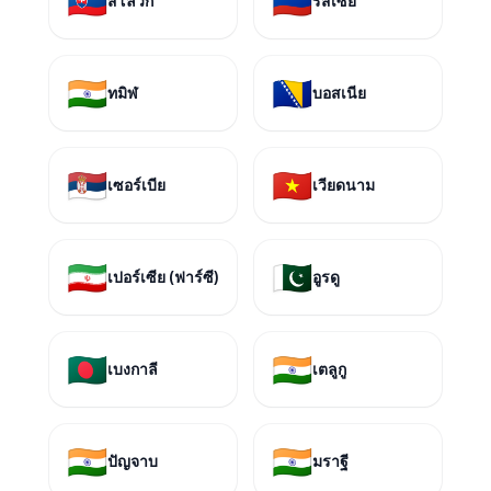
🇸🇰
🇷🇺
สโลวัก
รัสเซีย
🇮🇳
🇧🇦
ทมิฬ
บอสเนีย
🇷🇸
🇻🇳
เซอร์เบีย
เวียดนาม
🇮🇷
🇵🇰
เปอร์เซีย (ฟาร์ซี)
อูรดู
🇧🇩
🇮🇳
เบงกาลี
เตลูกู
🇮🇳
🇮🇳
ปัญจาบ
มราฐี