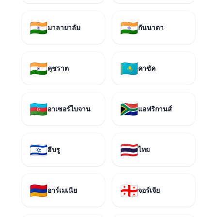
🇮🇳
🇮🇳
มาลายาลัม
กันนาดา
🇮🇳
🇰🇿
คุชราต
คาซัค
🇦🇿
🇿🇦
อาเซอร์ไบจาน
แอฟริกานส์
🇮🇱
🇹🇭
ฮีบรู
ไทย
🇦🇲
🇬🇪
อาร์เมเนีย
จอร์เจีย