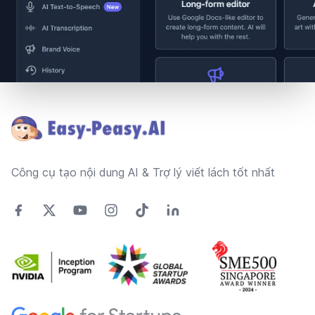
Footer
Công cụ tạo nội dung AI & Trợ lý viết lách tốt nhất