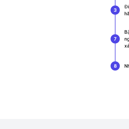
Đi
3
hã
Bậ
7
ng
xá
8
Nh