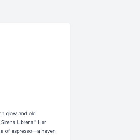
den glow and old
Sirena Libreria." Her
roma of espresso—a haven