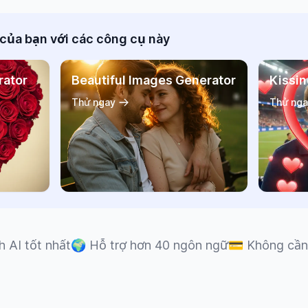
của bạn với các công cụ này
rator
Beautiful Images Generator
Kissin
Thử ngay
Thử nga
h AI tốt nhất
🌍
Hỗ trợ hơn 40 ngôn ngữ
💳
Không cần 