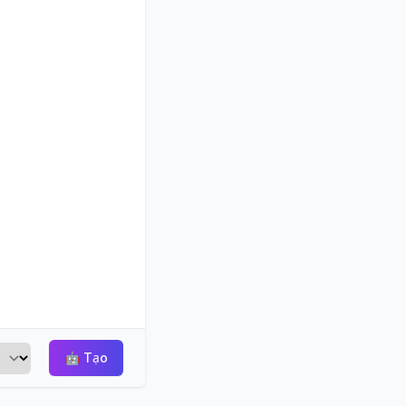
🤖
Tạo