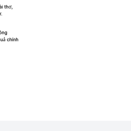
i thơ,
ơ.
công
quả chính