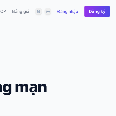
Ngôn ngữ
Giao diện
CP
Bảng giá
Đăng nhập
Đăng ký
ãng mạn