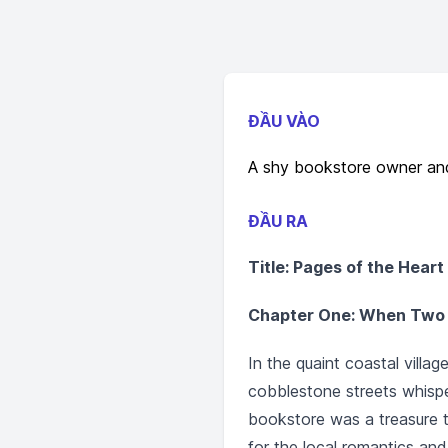
ĐẦU VÀO
A shy bookstore owner and 
ĐẦU RA
Title: Pages of the Heart
Chapter One: When Two 
In the quaint coastal villa
cobblestone streets whisper
bookstore was a treasure t
for the local romantics and