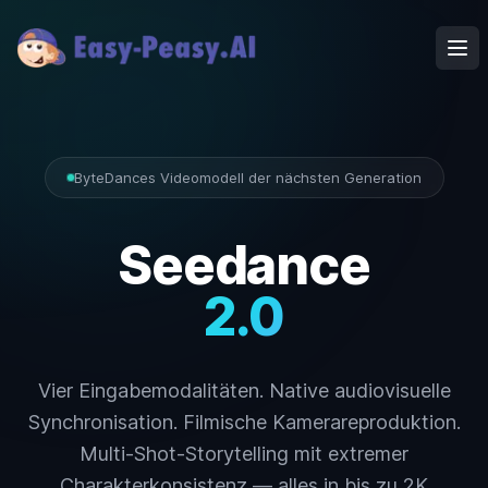
Ope
ByteDances Videomodell der nächsten Generation
Seedance
2.0
Vier Eingabemodalitäten. Native audiovisuelle
Synchronisation. Filmische Kamerareproduktion.
Multi-Shot-Storytelling mit extremer
Charakterkonsistenz — alles in bis zu 2K