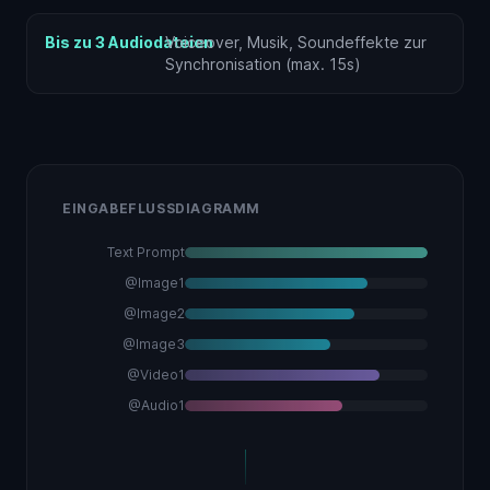
Bis zu 3 Audiodateien
Voiceover, Musik, Soundeffekte zur
Synchronisation (max. 15s)
EINGABEFLUSSDIAGRAMM
Text Prompt
@Image1
@Image2
@Image3
@Video1
@Audio1