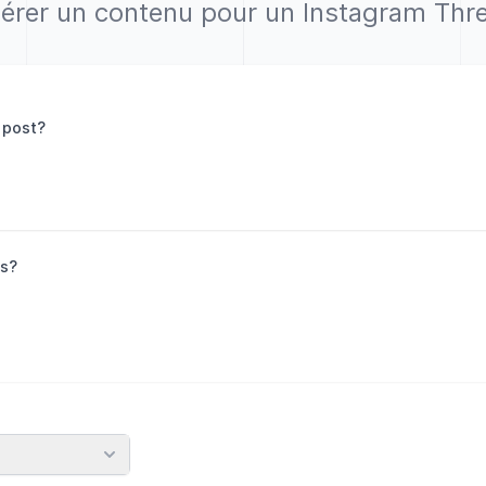
érer un contenu pour un Instagram Thr
 post?
gs?
re