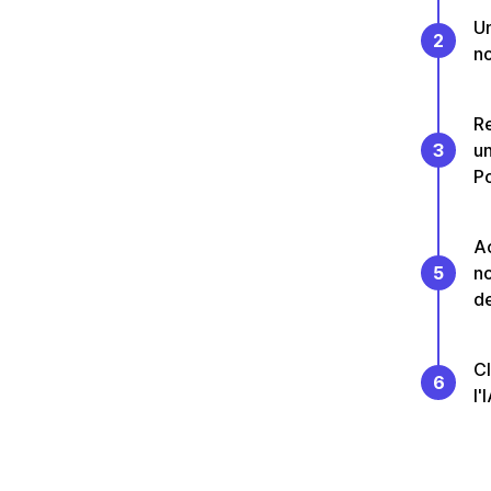
Un
2
no
Re
3
un
P
Ac
5
no
de
Cl
6
l'