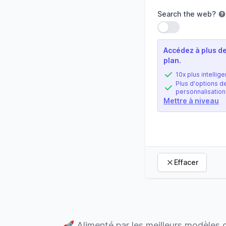
Search the web
?
Utiliser le paramèt
Accédez à plus de
plan.
10x plus intellige
Plus d'options d
personnalisation
Mettre à niveau
Effacer
🚀
Alimenté par les meilleurs modèles 