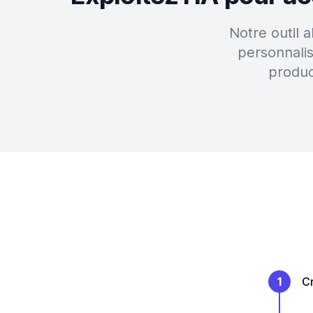
Notre outil 
personnali
produc
1
C