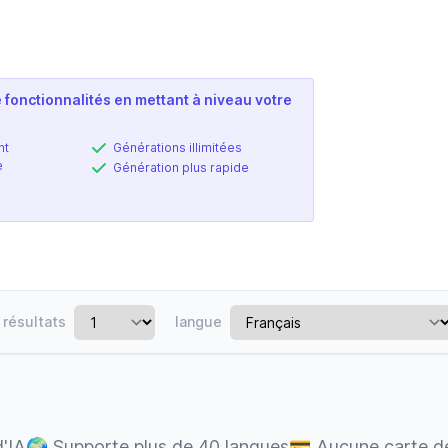
re
 fonctionnalités en mettant à niveau votre
nt
Générations illimitées
e
Génération plus rapide
résultats
langue
d'IA
🌍
Supporte plus de 40 langues
💳
Aucune carte de