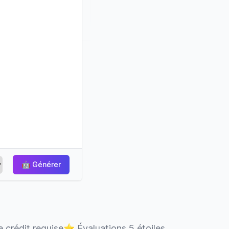
🤖
Générer
 crédit requise
⭐
Évaluations 5 étoiles