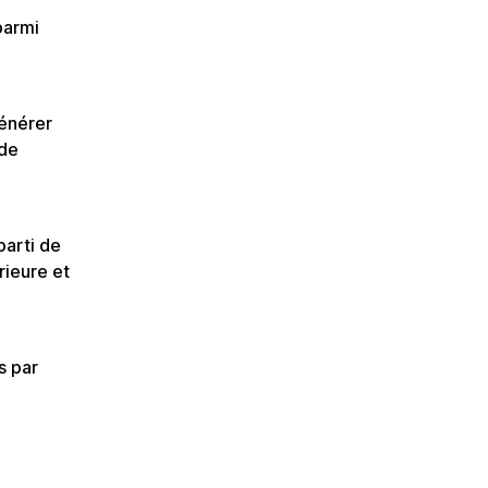
parmi
générer
 de
parti de
rieure et
s par