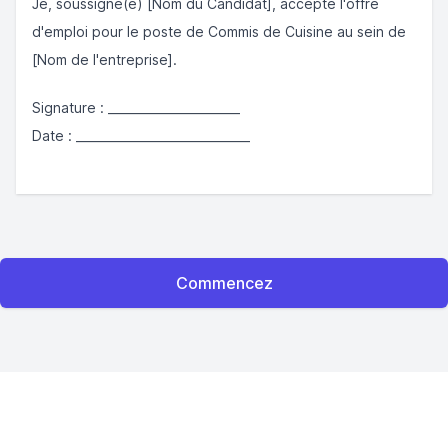
Je, soussigné(e) [Nom du Candidat], accepte l'offre
d'emploi pour le poste de Commis de Cuisine au sein de
[Nom de l'entreprise].
Signature : ______________________
Date : _____________________________
Commencez