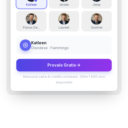
Katleen
Jeroen
Jessy
Florian De'Booser
Laurent
Gunther
Katleen
Olandese · Fiammingo
Provalo Gratis
Nessuna carta di credito richiesta
·
Oltre 1.500 voci
disponibili