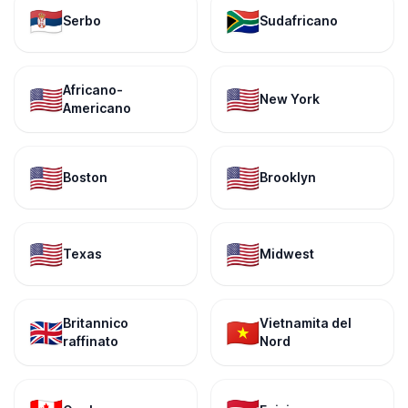
🇷🇸
🇿🇦
Serbo
Sudafricano
Africano-
🇺🇸
🇺🇸
New York
Americano
🇺🇸
🇺🇸
Boston
Brooklyn
🇺🇸
🇺🇸
Texas
Midwest
Britannico
Vietnamita del
🇬🇧
🇻🇳
raffinato
Nord