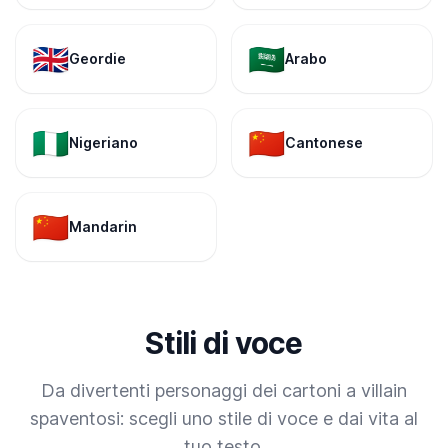
🇬🇧
🇸🇦
Geordie
Arabo
🇳🇬
🇨🇳
Nigeriano
Cantonese
🇨🇳
Mandarin
Stili di voce
Da divertenti personaggi dei cartoni a villain
spaventosi: scegli uno stile di voce e dai vita al
tuo testo.