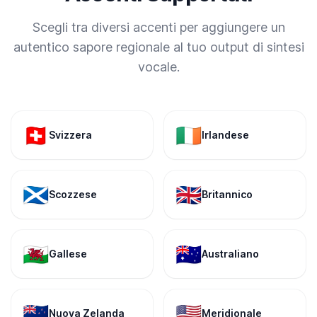
Scegli tra diversi accenti per aggiungere un
autentico sapore regionale al tuo output di sintesi
vocale.
🇨🇭
🇮🇪
Svizzera
Irlandese
🏴󠁧󠁢󠁳󠁣󠁴󠁿
🇬🇧
Scozzese
Britannico
🏴󠁧󠁢󠁷󠁬󠁳󠁿
🇦🇺
Gallese
Australiano
🇳🇿
🇺🇸
Nuova Zelanda
Meridionale