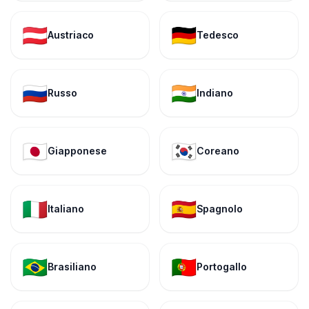
🇦🇹
🇩🇪
Austriaco
Tedesco
🇷🇺
🇮🇳
Russo
Indiano
🇯🇵
🇰🇷
Giapponese
Coreano
🇮🇹
🇪🇸
Italiano
Spagnolo
🇧🇷
🇵🇹
Brasiliano
Portogallo