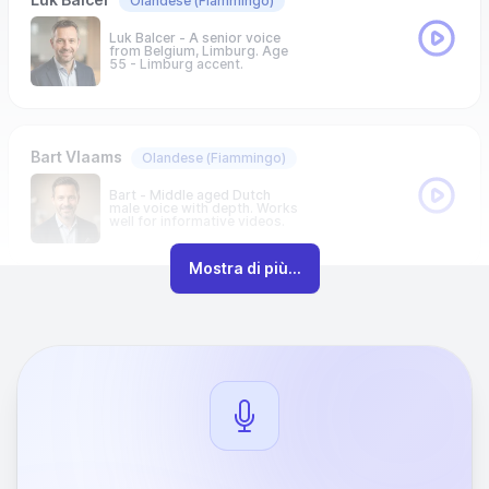
Olandese
(Fiammingo)
Luk Balcer - A senior voice
from Belgium, Limburg. Age
55 - Limburg accent.
Bart Vlaams
Olandese
(Fiammingo)
Bart - Middle aged Dutch
male voice with depth. Works
well for informative videos.
Mostra di più...