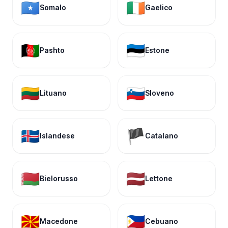
🇸🇴
🇮🇪
Somalo
Gaelico
🇦🇫
🇪🇪
Pashto
Estone
🇱🇹
🇸🇮
Lituano
Sloveno
🇮🇸
🏴
Islandese
Catalano
🇧🇾
🇱🇻
Bielorusso
Lettone
🇲🇰
🇵🇭
Macedone
Cebuano