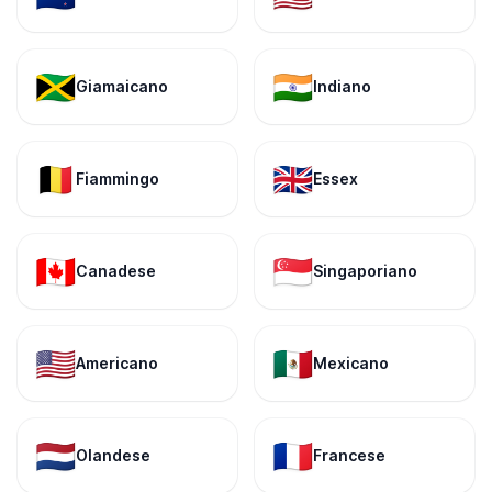
🇯🇲
🇮🇳
Giamaicano
Indiano
🇧🇪
🇬🇧
Fiammingo
Essex
🇨🇦
🇸🇬
Canadese
Singaporiano
🇺🇸
🇲🇽
Americano
Mexicano
🇳🇱
🇫🇷
Olandese
Francese