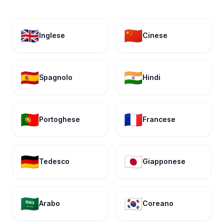
🇬🇧
🇨🇳
Inglese
Cinese
🇪🇸
🇮🇳
Spagnolo
Hindi
🇵🇹
🇫🇷
Portoghese
Francese
🇩🇪
🇯🇵
Tedesco
Giapponese
🇸🇦
🇰🇷
Arabo
Coreano