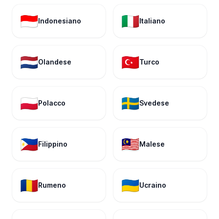
🇮🇩
🇮🇹
Indonesiano
Italiano
🇳🇱
🇹🇷
Olandese
Turco
🇵🇱
🇸🇪
Polacco
Svedese
🇵🇭
🇲🇾
Filippino
Malese
🇷🇴
🇺🇦
Rumeno
Ucraino