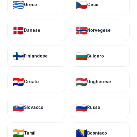
🇬🇷
🇨🇿
Greco
Ceco
🇩🇰
🇳🇴
Danese
Norvegese
🇫🇮
🇧🇬
Finlandese
Bulgaro
🇭🇷
🇭🇺
Croato
Ungherese
🇸🇰
🇷🇺
Slovacco
Russo
🇮🇳
🇧🇦
Tamil
Bosniaco