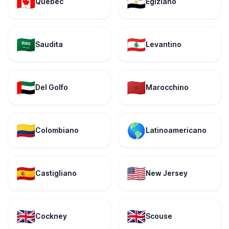
🇨🇦
🇪🇬
Quebec
Egiziano
🇸🇦
🇱🇧
Saudita
Levantino
🇦🇪
🇲🇦
Del Golfo
Marocchino
🇨🇴
🌎
Colombiano
Latinoamericano
🇪🇸
🇺🇸
Castigliano
New Jersey
🇬🇧
🇬🇧
Cockney
Scouse