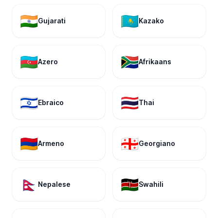
🇮🇳
🇰🇿
Gujarati
Kazako
🇦🇿
🇿🇦
Azero
Afrikaans
🇮🇱
🇹🇭
Ebraico
Thai
🇦🇲
🇬🇪
Armeno
Georgiano
🇳🇵
🇰🇪
Nepalese
Swahili