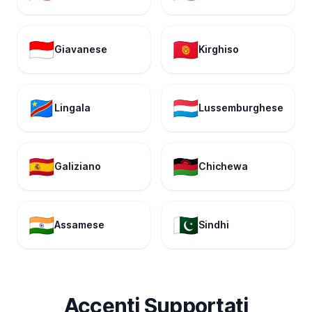
🇮🇩
🇰🇬
Giavanese
Kirghiso
🇨🇩
🇱🇺
Lingala
Lussemburghese
🇪🇸
🇲🇼
Galiziano
Chichewa
🇮🇳
🇵🇰
Assamese
Sindhi
Accenti Supportati