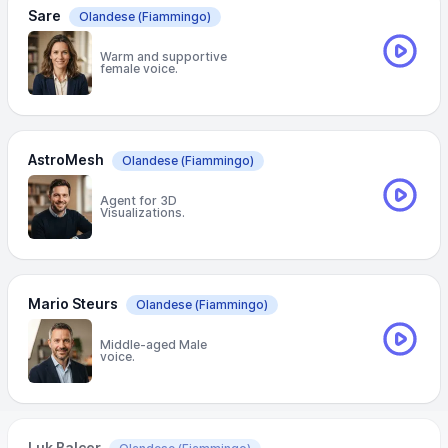
Sare
Olandese
(Fiammingo)
Warm and supportive
female voice.
AstroMesh
Olandese
(Fiammingo)
Agent for 3D
Visualizations.
Mario Steurs
Olandese
(Fiammingo)
Middle-aged Male
voice.
Luk Balcer