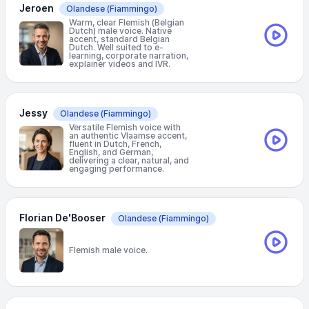
Jeroen
Olandese
(Fiammingo)
Warm, clear Flemish (Belgian
Dutch) male voice. Native
accent, standard Belgian
Dutch. Well suited to e-
learning, corporate narration,
explainer videos and IVR.
Jessy
Olandese
(Fiammingo)
Versatile Flemish voice with
an authentic Vlaamse accent,
fluent in Dutch, French,
English, and German,
delivering a clear, natural, and
engaging performance.
Florian De'Booser
Olandese
(Fiammingo)
Flemish male voice.