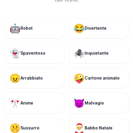
🤖
😂
Robot
Divertente
👻
🕷️
Spaventoso
Inquietante
😠
🤪
Arrabbiato
Cartone animato
🎌
😈
Anime
Malvagio
🤫
🎅
Sussurro
Babbo Natale