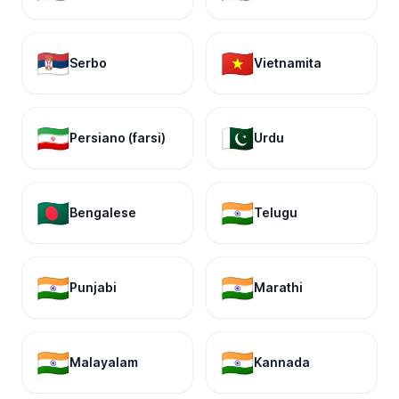
🇷🇸
🇻🇳
Serbo
Vietnamita
🇮🇷
🇵🇰
Persiano (farsi)
Urdu
🇧🇩
🇮🇳
Bengalese
Telugu
🇮🇳
🇮🇳
Punjabi
Marathi
🇮🇳
🇮🇳
Malayalam
Kannada