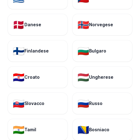
🇩🇰
🇳🇴
Danese
Norvegese
🇫🇮
🇧🇬
Finlandese
Bulgaro
🇭🇷
🇭🇺
Croato
Ungherese
🇸🇰
🇷🇺
Slovacco
Russo
🇮🇳
🇧🇦
Tamil
Bosniaco