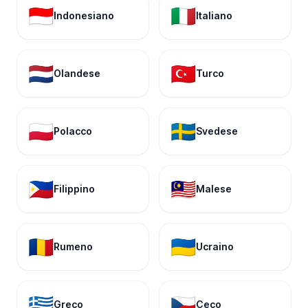
🇮🇩
🇮🇹
Indonesiano
Italiano
🇳🇱
🇹🇷
Olandese
Turco
🇵🇱
🇸🇪
Polacco
Svedese
🇵🇭
🇲🇾
Filippino
Malese
🇷🇴
🇺🇦
Rumeno
Ucraino
🇬🇷
🇨🇿
Greco
Ceco