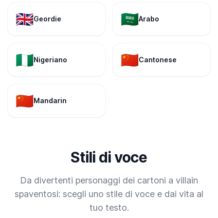
🇬🇧
🇸🇦
Geordie
Arabo
🇳🇬
🇨🇳
Nigeriano
Cantonese
🇨🇳
Mandarin
Stili di voce
Da divertenti personaggi dei cartoni a villain
spaventosi: scegli uno stile di voce e dai vita al
tuo testo.