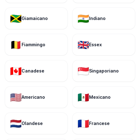
🇯🇲
🇮🇳
Giamaicano
Indiano
🇧🇪
🇬🇧
Fiammingo
Essex
🇨🇦
🇸🇬
Canadese
Singaporiano
🇺🇸
🇲🇽
Americano
Mexicano
🇳🇱
🇫🇷
Olandese
Francese