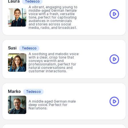
Laura
Tedesco
A vibrant, engaging young to
middle-aged German female
voice with a fresh, versatile
tone, perfect for captivating
audiences in commercials
and stories across social
media, radio, and broadcast.
Susi
Tedesco
A soothing and melodic voice
with a clear, crisp tone that
conveys warmth and
professionalism, perfect for
natural conversations and
customer interactions.
Marko
Tedesco
A middle aged German male
deep voice. Perfect for
Narrations.