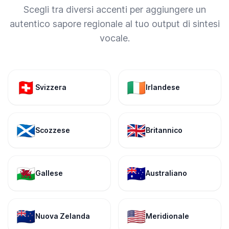
Scegli tra diversi accenti per aggiungere un
autentico sapore regionale al tuo output di sintesi
vocale.
🇨🇭
🇮🇪
Svizzera
Irlandese
🏴󠁧󠁢󠁳󠁣󠁴󠁿
🇬🇧
Scozzese
Britannico
🏴󠁧󠁢󠁷󠁬󠁳󠁿
🇦🇺
Gallese
Australiano
🇳🇿
🇺🇸
Nuova Zelanda
Meridionale