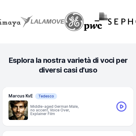
Esplora la nostra varietà di voci per
diversi casi d'uso
Marcus KvE
Tedesco
Middle-aged German Male,
no accent, Voice Over,
Explainer Film