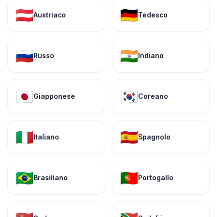
🇦🇹
🇩🇪
Austriaco
Tedesco
🇷🇺
🇮🇳
Russo
Indiano
🇯🇵
🇰🇷
Giapponese
Coreano
🇮🇹
🇪🇸
Italiano
Spagnolo
🇧🇷
🇵🇹
Brasiliano
Portogallo