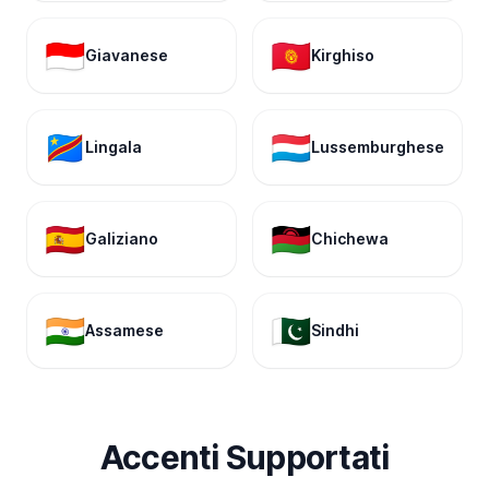
🇮🇩
🇰🇬
Giavanese
Kirghiso
🇨🇩
🇱🇺
Lingala
Lussemburghese
🇪🇸
🇲🇼
Galiziano
Chichewa
🇮🇳
🇵🇰
Assamese
Sindhi
Accenti Supportati