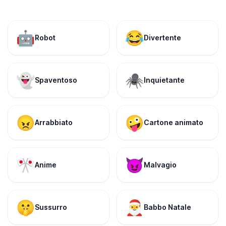
🤖
😂
Robot
Divertente
👻
🕷️
Spaventoso
Inquietante
😠
🤪
Arrabbiato
Cartone animato
🎌
😈
Anime
Malvagio
🤫
🎅
Sussurro
Babbo Natale