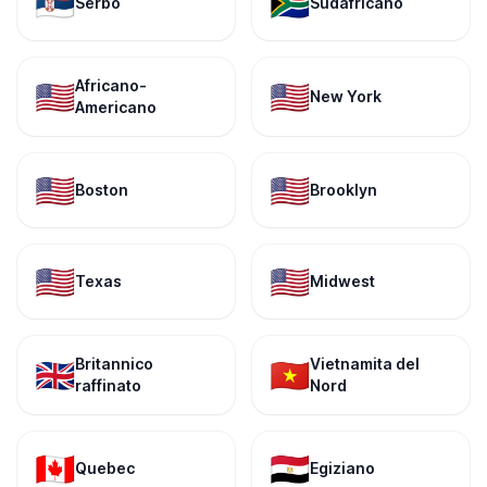
🇷🇸
🇿🇦
Serbo
Sudafricano
Africano-
🇺🇸
🇺🇸
New York
Americano
🇺🇸
🇺🇸
Boston
Brooklyn
🇺🇸
🇺🇸
Texas
Midwest
Britannico
Vietnamita del
🇬🇧
🇻🇳
raffinato
Nord
🇨🇦
🇪🇬
Quebec
Egiziano