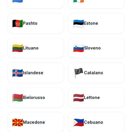
🇦🇫
🇪🇪
Pashto
Estone
🇱🇹
🇸🇮
Lituano
Sloveno
🇮🇸
🏴
Islandese
Catalano
🇧🇾
🇱🇻
Bielorusso
Lettone
🇲🇰
🇵🇭
Macedone
Cebuano