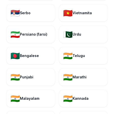
🇷🇸
🇻🇳
Serbo
Vietnamita
🇮🇷
🇵🇰
Persiano (farsi)
Urdu
🇧🇩
🇮🇳
Bengalese
Telugu
🇮🇳
🇮🇳
Punjabi
Marathi
🇮🇳
🇮🇳
Malayalam
Kannada