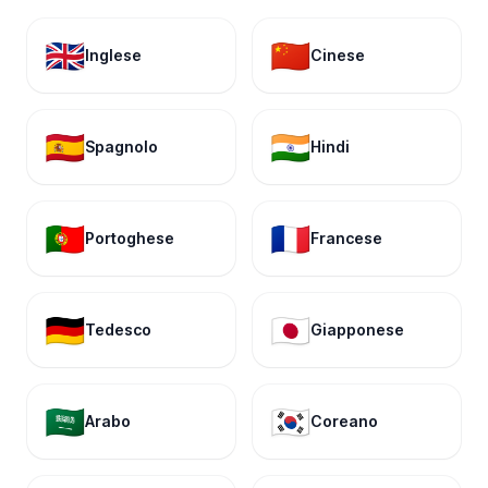
🇬🇧
🇨🇳
Inglese
Cinese
🇪🇸
🇮🇳
Spagnolo
Hindi
🇵🇹
🇫🇷
Portoghese
Francese
🇩🇪
🇯🇵
Tedesco
Giapponese
🇸🇦
🇰🇷
Arabo
Coreano