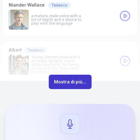
Niander Wallace
Tedesco
a mature, male voice with a
lot of depth and a desire to
play with the language
Albert
Tedesco
Young German male with a
strongly dynamic voice.
Works perfectly for funny,
nerdy and silly characters.
Absolutely hilarious.
Mostra di più...