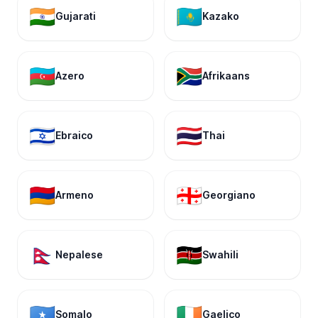
🇮🇳
🇰🇿
Gujarati
Kazako
🇦🇿
🇿🇦
Azero
Afrikaans
🇮🇱
🇹🇭
Ebraico
Thai
🇦🇲
🇬🇪
Armeno
Georgiano
🇳🇵
🇰🇪
Nepalese
Swahili
🇸🇴
🇮🇪
Somalo
Gaelico