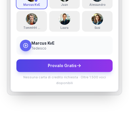
Marcus KvE
Juan
Alessandro
TommHH Radiostimme
Laura
Susi
Marcus KvE
Tedesco
Provalo Gratis
Nessuna carta di credito richiesta
·
Oltre 1.500 voci
disponibili