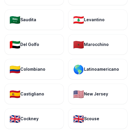
🇸🇦
🇱🇧
Saudita
Levantino
🇦🇪
🇲🇦
Del Golfo
Marocchino
🇨🇴
🌎
Colombiano
Latinoamericano
🇪🇸
🇺🇸
Castigliano
New Jersey
🇬🇧
🇬🇧
Cockney
Scouse