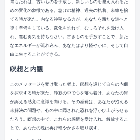
胃もたれは、古いものを手放し、新しいものを迎え入れるた
めの変化の象徴である。怠けの精神、過去の執着、未練を捨
てる時が来た。内なる神聖なる力が、あなたを新たな道へと
導く準備をしている。変化を恐れず、むしろそれを受け入
れ、進む勇気を持ちなさい。古きものを手放すことで、新た
なエネルギーが流れ込み、あなたはより軽やかに、そして自
由に生きることができる。
瞑想と内観
このメッセージを受け取った者よ、瞑想を通じて自らの内側
を探求する時が来た。静寂の中で心を落ち着け、あなたの胃
が訴える感覚に意識を向ける。その感覚は、あなたが抱える
未解決の問題や、心の中に隠された恐れを浮かび上がらせる
だろう。瞑想の中で、これらの感情を受け入れ、解放するこ
とで、あなたの魂は再び軽やかさを取り戻す。