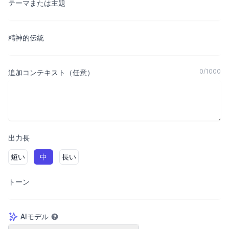
テーマまたは主題
精神的伝統
0
/
1000
追加コンテキスト（任意）
出力長
短い
中
長い
トーン
AIモデル
AIモデル