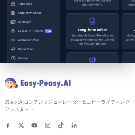
Footer
最高のAIコンテンツジェネレーター＆コピーライティング
アシスタント