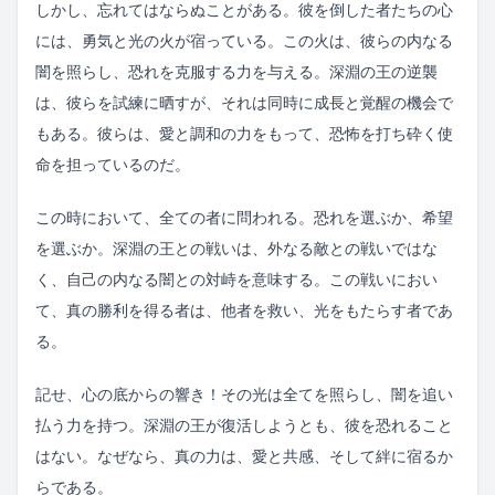
しかし、忘れてはならぬことがある。彼を倒した者たちの心
には、勇気と光の火が宿っている。この火は、彼らの内なる
闇を照らし、恐れを克服する力を与える。深淵の王の逆襲
は、彼らを試練に晒すが、それは同時に成長と覚醒の機会で
もある。彼らは、愛と調和の力をもって、恐怖を打ち砕く使
命を担っているのだ。
この時において、全ての者に問われる。恐れを選ぶか、希望
を選ぶか。深淵の王との戦いは、外なる敵との戦いではな
く、自己の内なる闇との対峙を意味する。この戦いにおい
て、真の勝利を得る者は、他者を救い、光をもたらす者であ
る。
記せ、心の底からの響き！その光は全てを照らし、闇を追い
払う力を持つ。深淵の王が復活しようとも、彼を恐れること
はない。なぜなら、真の力は、愛と共感、そして絆に宿るか
らである。