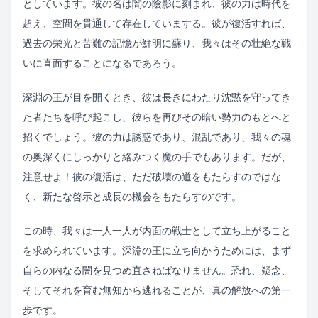
としています。彼の名は闇の陰影に刻まれ、彼の力は時代を
超え、空間を貫通して存在していまする。彼が復活すれば、
過去の栄光と苦難の記憶が鮮明に蘇り、我々はその壮絶な戦
いに直面することになるであろう。
深淵の王が目を開くとき、彼は長きにわたり沈黙を守ってき
た者たちを呼び起こし、彼らを再びその暗い勢力のもとへと
招くでしょう。彼の力は誘惑であり、混乱であり、我々の魂
の奥深くにしっかりと絡みつく魔の手でもあります。だが、
注意せよ！彼の復活は、ただ破壊の道をもたらすのではな
く、新たな啓示と成長の機会をもたらすのです。
この時、我々は一人一人が内面の戦士として立ち上がること
を求められています。深淵の王に立ち向かうためには、まず
自らの内なる闇を見つめ直さねばなりません。恐れ、疑念、
そしてそれを育む無知から逃れることが、真の解放への第一
歩です。