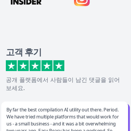
고객 후기
공개 플랫폼에서 사람들이 남긴 댓글을 읽어
보세요.
Jeff Wilson
By far the best compilation AI utility out there. Period.
We have tried multiple platforms that would work for
By far the best compilation AI utility
us - a small business - and it was a bit overwhelming
two years ago. Easy-Peasy has been a godsend. So