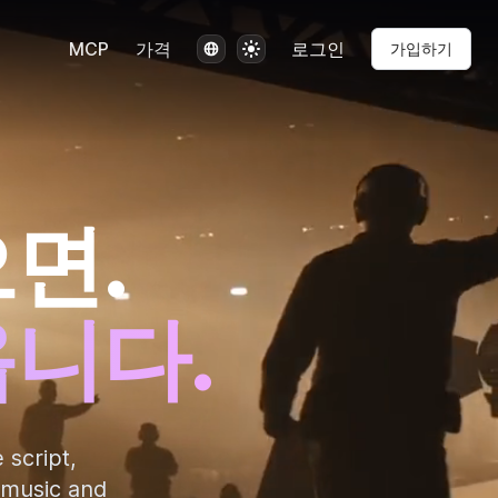
언어
테마
MCP
가격
로그인
가입하기
면.
옵니다.
 script,
 music and