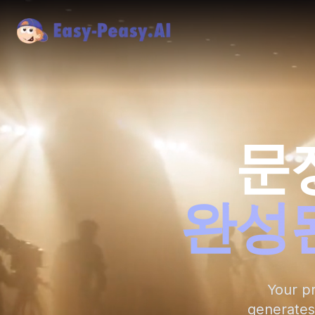
문
완성된
Your pr
generates