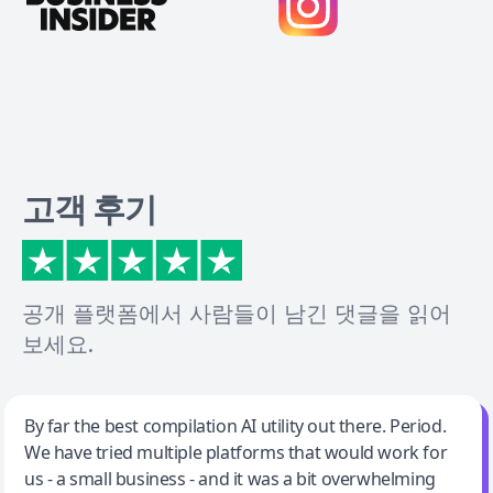
고객 후기
공개 플랫폼에서 사람들이 남긴 댓글을 읽어
보세요.
Jeff Wilson
By far the best compilation AI utility out there. Period.
We have tried multiple platforms that would work for
By far the best compilation AI utility
us - a small business - and it was a bit overwhelming