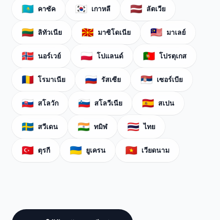
🇰🇿
🇰🇷
🇱🇻
คาซัค
เกาหลี
ลัตเวีย
🇱🇹
🇲🇰
🇲🇾
ลิทัวเนีย
มาซิโดเนีย
มาเลย์
🇳🇴
🇵🇱
🇵🇹
นอร์เวย์
โปแลนด์
โปรตุเกส
🇷🇴
🇷🇺
🇷🇸
โรมาเนีย
รัสเซีย
เซอร์เบีย
🇸🇰
🇸🇮
🇪🇸
สโลวัก
สโลวีเนีย
สเปน
🇸🇪
🇮🇳
🇹🇭
สวีเดน
ทมิฬ
ไทย
🇹🇷
🇺🇦
🇻🇳
ตุรกี
ยูเครน
เวียดนาม