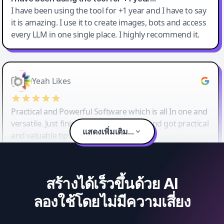
I have been using the tool for +1 year and I have to say
it is amazing. I use it to create images, bots and access
every LLM in one single place. I highly recommend it.
Yeah Likes
Practical and Powerful Software which is all In one and
versatile. Just finished their workshop and got practical
แสดงเพิ่มเติม...
and valuable tips and tricks.
สร้างได้เร็วขึ้นด้วย AI
ลองใช้โดยไม่มีความเสี่ยง