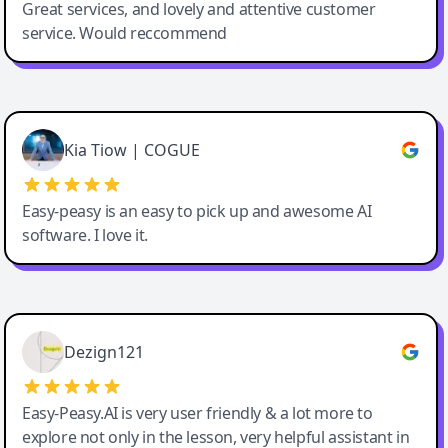
Great services, and lovely and attentive customer
service. Would reccommend
Cody Crabb
Great service, Best AI tool
Kia Tiow | COGUE
Easy-peasy is an easy to pick up and awesome AI
software. I love it.
Easy-Peasy AI
Dezign121
Easy-Peasy.AI is very user friendly & a lot more to
explore not only in the lesson, very helpful assistant in