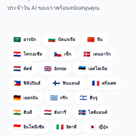
ประจำวัน AI ของเราพร้อมสนับสนุนคุณ.
🇸🇦
🇧🇬
🇨🇳
อารบิก
บัลแกเรีย
จีน
🇭🇷
🇨🇿
🇩🇰
โครเอเชีย
เช็ก
เดนมาร์ก
🇳🇱
🇬🇧
🇪🇪
ดัตช์
อังกฤษ
เอสโตเนีย
🇵🇭
🇫🇮
🇫🇷
ฟิลิปปินส์
ฟินแลนด์
ฝรั่งเศส
🇩🇪
🇬🇷
🇮🇱
เยอรมัน
กรีก
ฮีบรู
🇮🇳
🇭🇺
🇮🇸
ฮินดี
ฮังการี
ไอซ์แลนด์
🇮🇩
🇮🇹
🇯🇵
อินโดนีเซีย
อิตาลี
ญี่ปุ่น