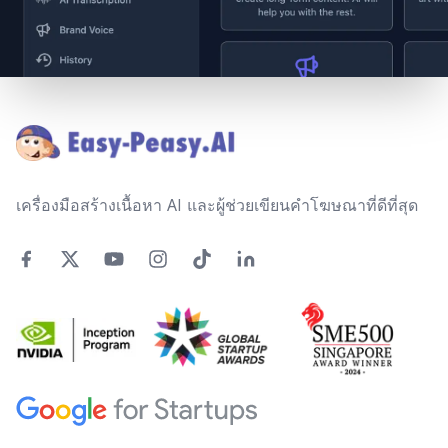
Footer
เครื่องมือสร้างเนื้อหา AI และผู้ช่วยเขียนคำโฆษณาที่ดีที่สุด