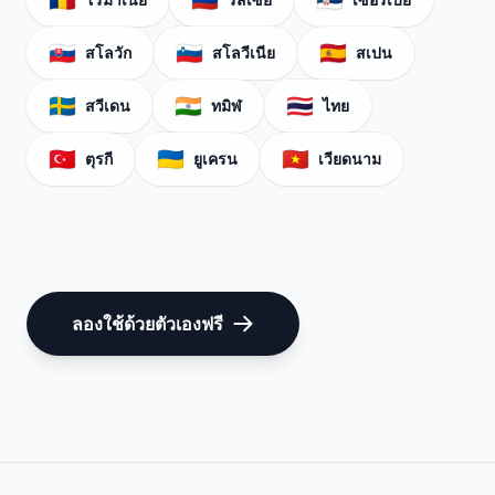
🇷🇴
🇷🇺
🇷🇸
🇸🇰
🇸🇮
🇪🇸
สโลวัก
สโลวีเนีย
สเปน
🇸🇪
🇮🇳
🇹🇭
สวีเดน
ทมิฬ
ไทย
🇹🇷
🇺🇦
🇻🇳
ตุรกี
ยูเครน
เวียดนาม
ลองใช้ด้วยตัวเองฟรี