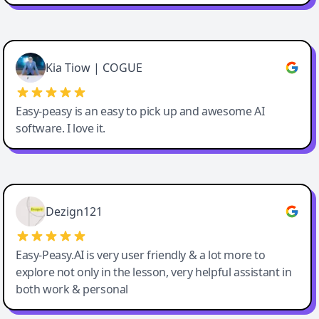
Cody Crabb
Great service, Best AI tool
Kia Tiow | COGUE
Easy-peasy is an easy to pick up and awesome AI
software. I love it.
Easy-Peasy AI
Dezign121
Easy-Peasy.AI is very user friendly & a lot more to
explore not only in the lesson, very helpful assistant in
both work & personal