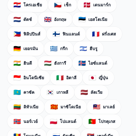
🇭🇷
🇨🇿
🇩🇰
โครเอเชีย
เช็ก
เดนมาร์ก
🇳🇱
🇬🇧
🇪🇪
ดัตช์
อังกฤษ
เอสโตเนีย
🇵🇭
🇫🇮
🇫🇷
ฟิลิปปินส์
ฟินแลนด์
ฝรั่งเศส
🇩🇪
🇬🇷
🇮🇱
เยอรมัน
กรีก
ฮีบรู
🇮🇳
🇭🇺
🇮🇸
ฮินดี
ฮังการี
ไอซ์แลนด์
🇮🇩
🇮🇹
🇯🇵
อินโดนีเซีย
อิตาลี
ญี่ปุ่น
🇰🇿
🇰🇷
🇱🇻
คาซัค
เกาหลี
ลัตเวีย
🇱🇹
🇲🇰
🇲🇾
ลิทัวเนีย
มาซิโดเนีย
มาเลย์
🇳🇴
🇵🇱
🇵🇹
นอร์เวย์
โปแลนด์
โปรตุเกส
โรมาเนีย
รัสเซีย
เซอร์เบีย