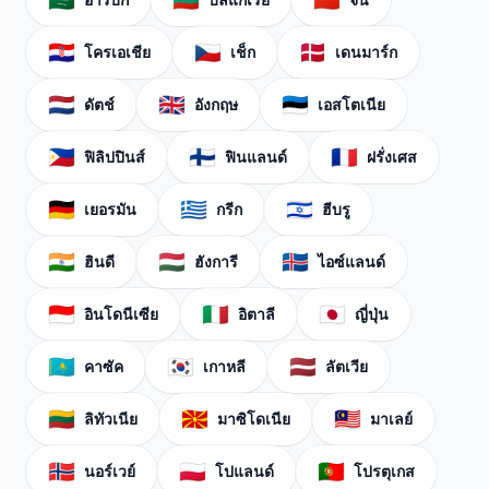
🇸🇦
🇧🇬
🇨🇳
🇭🇷
🇨🇿
🇩🇰
โครเอเชีย
เช็ก
เดนมาร์ก
🇳🇱
🇬🇧
🇪🇪
ดัตช์
อังกฤษ
เอสโตเนีย
🇵🇭
🇫🇮
🇫🇷
ฟิลิปปินส์
ฟินแลนด์
ฝรั่งเศส
🇩🇪
🇬🇷
🇮🇱
เยอรมัน
กรีก
ฮีบรู
🇮🇳
🇭🇺
🇮🇸
ฮินดี
ฮังการี
ไอซ์แลนด์
🇮🇩
🇮🇹
🇯🇵
อินโดนีเซีย
อิตาลี
ญี่ปุ่น
🇰🇿
🇰🇷
🇱🇻
คาซัค
เกาหลี
ลัตเวีย
🇱🇹
🇲🇰
🇲🇾
ลิทัวเนีย
มาซิโดเนีย
มาเลย์
🇳🇴
🇵🇱
🇵🇹
นอร์เวย์
โปแลนด์
โปรตุเกส