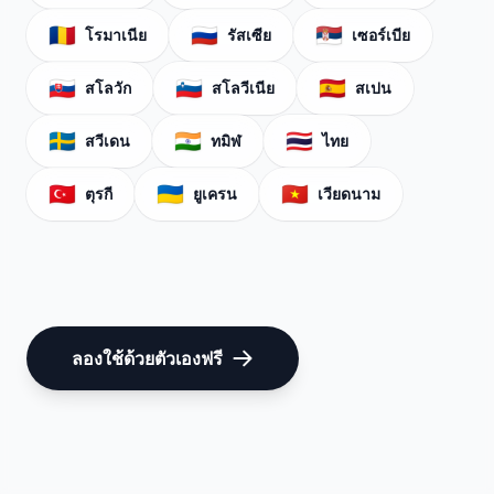
🇷🇴
🇷🇺
🇷🇸
โรมาเนีย
รัสเซีย
เซอร์เบีย
🇸🇰
🇸🇮
🇪🇸
สโลวัก
สโลวีเนีย
สเปน
🇸🇪
🇮🇳
🇹🇭
สวีเดน
ทมิฬ
ไทย
🇹🇷
🇺🇦
🇻🇳
ตุรกี
ยูเครน
เวียดนาม
ลองใช้ด้วยตัวเองฟรี