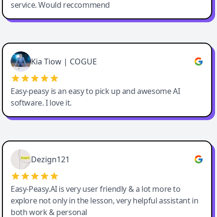
service. Would reccommend
Cody Crabb
Great service, Best AI tool
Kia Tiow | COGUE
Easy-peasy is an easy to pick up and awesome AI
software. I love it.
Easy-Peasy AI
Dezign121
Easy-Peasy.AI is very user friendly & a lot more to
explore not only in the lesson, very helpful assistant in
both work & personal