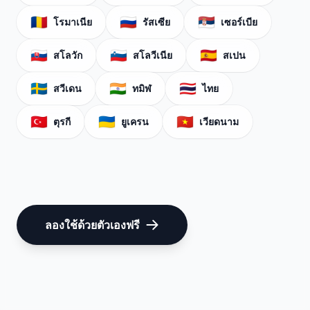
🇷🇴
🇷🇺
🇷🇸
โรมาเนีย
รัสเซีย
เซอร์เบีย
🇸🇰
🇸🇮
🇪🇸
สโลวัก
สโลวีเนีย
สเปน
🇸🇪
🇮🇳
🇹🇭
สวีเดน
ทมิฬ
ไทย
🇹🇷
🇺🇦
🇻🇳
ตุรกี
ยูเครน
เวียดนาม
ลองใช้ด้วยตัวเองฟรี