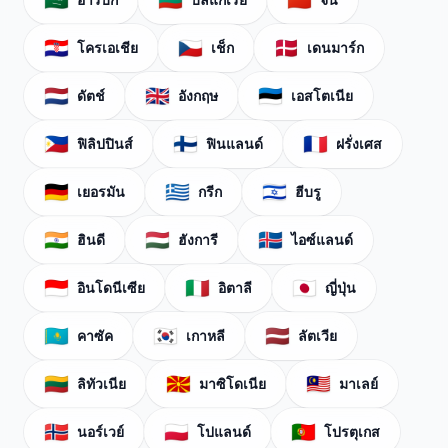
🇸🇦
🇧🇬
🇨🇳
🇭🇷
🇨🇿
🇩🇰
โครเอเชีย
เช็ก
เดนมาร์ก
🇳🇱
🇬🇧
🇪🇪
ดัตช์
อังกฤษ
เอสโตเนีย
🇵🇭
🇫🇮
🇫🇷
ฟิลิปปินส์
ฟินแลนด์
ฝรั่งเศส
🇩🇪
🇬🇷
🇮🇱
เยอรมัน
กรีก
ฮีบรู
🇮🇳
🇭🇺
🇮🇸
ฮินดี
ฮังการี
ไอซ์แลนด์
🇮🇩
🇮🇹
🇯🇵
อินโดนีเซีย
อิตาลี
ญี่ปุ่น
🇰🇿
🇰🇷
🇱🇻
คาซัค
เกาหลี
ลัตเวีย
🇱🇹
🇲🇰
🇲🇾
ลิทัวเนีย
มาซิโดเนีย
มาเลย์
🇳🇴
🇵🇱
🇵🇹
นอร์เวย์
โปแลนด์
โปรตุเกส