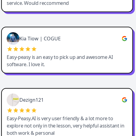
service. Would reccommend
Cody Crabb
Great service, Best AI tool
Kia Tiow | COGUE
Easy-peasy is an easy to pick up and awesome AI
software. I love it.
Easy-Peasy AI
Dezign121
Easy-Peasy.AI is very user friendly & a lot more to
explore not only in the lesson, very helpful assistant in
both work & personal