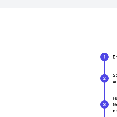
1
Er
So
2
un
Fü
3
Ge
da