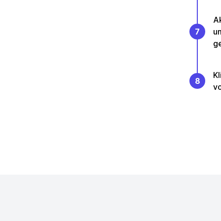
Ak
7
u
g
Kl
8
vo