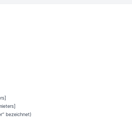
rs]
ieters]
er“ bezeichnet)