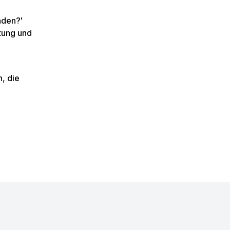
nden?'
tung und
, die