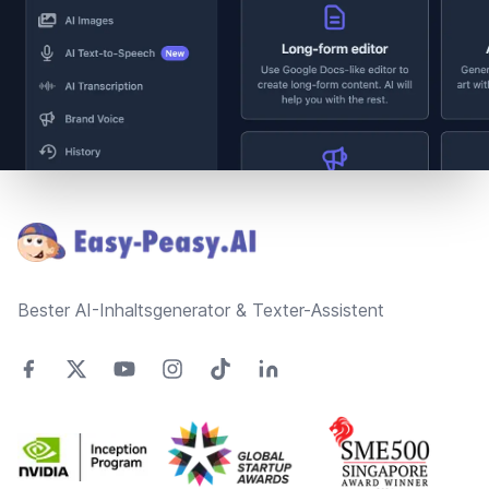
Footer
Bester AI-Inhaltsgenerator & Texter-Assistent