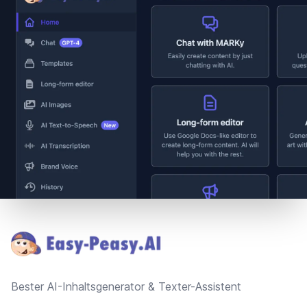
Footer
Bester AI-Inhaltsgenerator & Texter-Assistent