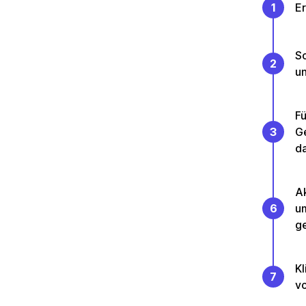
1
Er
So
2
un
Fü
3
Ge
da
Ak
6
u
g
Kl
7
vo