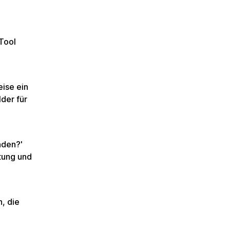
Tool
eise ein
der für
nden?'
tung und
, die