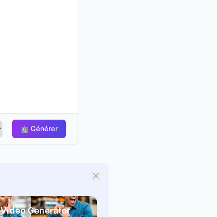
🤖
Générer
 Video Generator