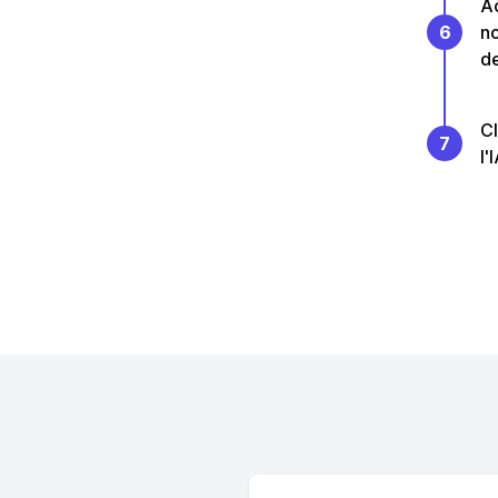
Ac
6
no
de
Cl
7
l'