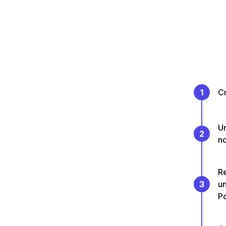
1
C
Un
2
no
Re
3
un
P