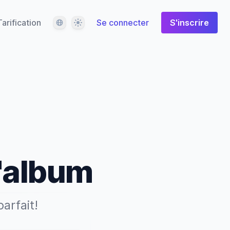
Langue
Thème
Tarification
Se connecter
S'inscrire
d'album
parfait!