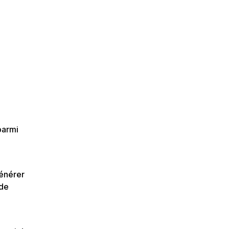
parmi
générer
 de