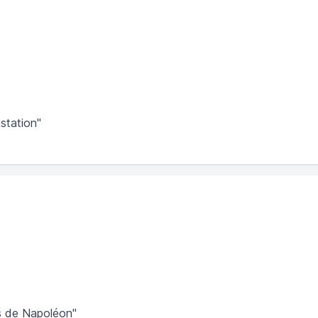
station"
es de Napoléon"