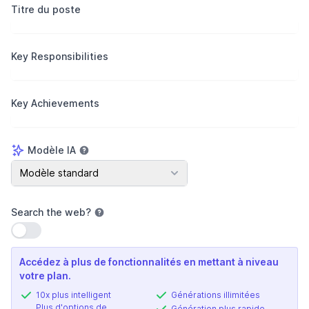
Titre du poste
Key Responsibilities
Key Achievements
Modèle IA
Modèle IA
Modèle standard
Search the web
?
Utiliser le paramètre
Accédez à plus de fonctionnalités en mettant à niveau
votre plan.
10x plus intelligent
Générations illimitées
Plus d'options de
Génération plus rapide