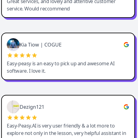
Great services, and lovely and attentive customer
service. Would reccommend
Cody Crabb
Great service, Best AI tool
Kia Tiow | COGUE
Easy-peasy is an easy to pick up and awesome AI
software. I love it.
Easy-Peasy AI
Dezign121
Easy-Peasy.AI is very user friendly & a lot more to
explore not only in the lesson, very helpful assistant in