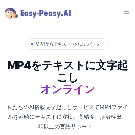
Ope
MP4からテキストへのコンバーター
MP4をテキストに文字起
こし
オンライン
私たちのAI搭載文字起こしサービスでMP4ファイ
ルを瞬時にテキストに変換。高精度、話者検出、
40以上の言語サポート。