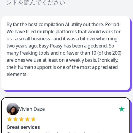
ントを読んでください。
Jeff Wilson
By far the best compilation AI utility out there. Period.
We have tried multiple platforms that would work for
By far the best compilation AI utility
us - a small business - and it was a bit overwhelming
two years ago. Easy-Peasy has been a godsend. So
many freaking tools and no fewer than 10 (of the 200)
are ones we use at least on a weekly basis. Ironically,
their human support is one of the most appreciated
elements.
Vivian Daze
Great services