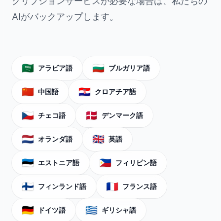
クリプションサービスが必要な場合は、私たちの
AIがバックアップします。
🇸🇦
🇧🇬
アラビア語
ブルガリア語
🇨🇳
🇭🇷
中国語
クロアチア語
🇨🇿
🇩🇰
チェコ語
デンマーク語
🇳🇱
🇬🇧
オランダ語
英語
🇪🇪
🇵🇭
エストニア語
フィリピン語
🇫🇮
🇫🇷
フィンランド語
フランス語
🇩🇪
🇬🇷
ドイツ語
ギリシャ語