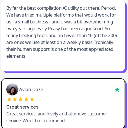
Jeff Wilson
By far the best compilation AI utility out there. Period.
We have tried multiple platforms that would work for
By far the best compilation AI utility
us - a small business - and it was a bit overwhelming
two years ago. Easy-Peasy has been a godsend. So
many freaking tools and no fewer than 10 (of the 200)
are ones we use at least on a weekly basis. Ironically,
their human support is one of the most appreciated
elements.
Vivian Daze
Great services
Great services, and lovely and attentive customer
service. Would reccommend