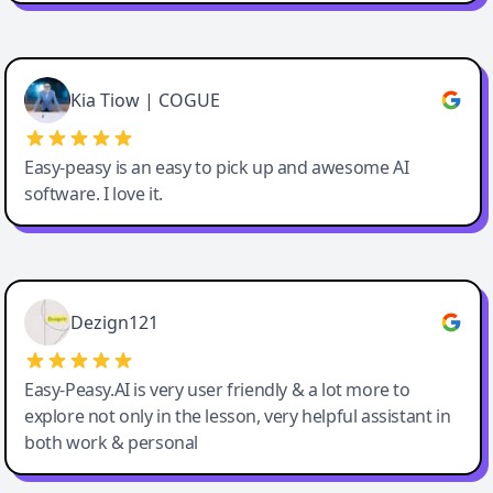
Cody Crabb
Great service, Best AI tool
Kia Tiow | COGUE
Easy-peasy is an easy to pick up and awesome AI
software. I love it.
Easy-Peasy AI
Dezign121
Easy-Peasy.AI is very user friendly & a lot more to
explore not only in the lesson, very helpful assistant in
both work & personal