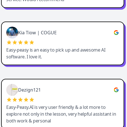
Cody Crabb
Great service, Best AI tool
Kia Tiow | COGUE
Easy-peasy is an easy to pick up and awesome AI
software. I love it.
Easy-Peasy AI
Dezign121
Easy-Peasy.AI is very user friendly & a lot more to
explore not only in the lesson, very helpful assistant in
both work & personal