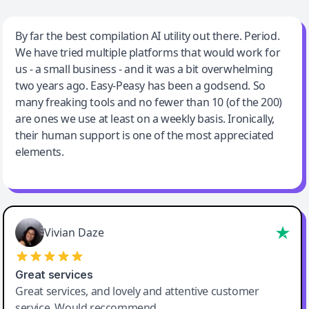
Jeff Wilson
By far the best compilation AI utility out there. Period.
We have tried multiple platforms that would work for
By far the best compilation AI utility
us - a small business - and it was a bit overwhelming
two years ago. Easy-Peasy has been a godsend. So
many freaking tools and no fewer than 10 (of the 200)
are ones we use at least on a weekly basis. Ironically,
their human support is one of the most appreciated
elements.
Vivian Daze
Great services
Great services, and lovely and attentive customer
service. Would reccommend