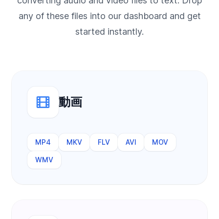
converting audio and video files to text. Drop
any of these files into our dashboard and get
started instantly.
動画
MP4
MKV
FLV
AVI
MOV
WMV