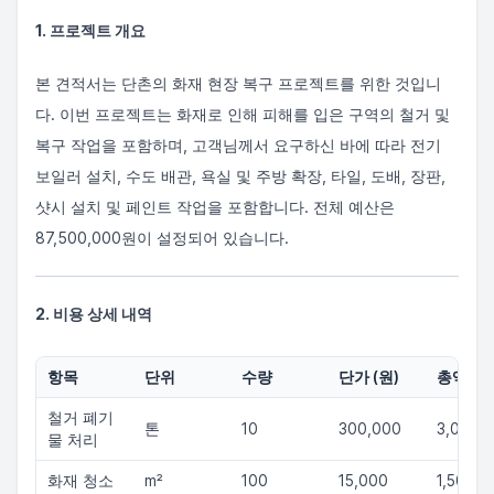
1. 프로젝트 개요
본 견적서는 단촌의 화재 현장 복구 프로젝트를 위한 것입니
다. 이번 프로젝트는 화재로 인해 피해를 입은 구역의 철거 및
복구 작업을 포함하며, 고객님께서 요구하신 바에 따라 전기
보일러 설치, 수도 배관, 욕실 및 주방 확장, 타일, 도배, 장판,
샷시 설치 및 페인트 작업을 포함합니다. 전체 예산은
87,500,000원이 설정되어 있습니다.
2. 비용 상세 내역
항목
단위
수량
단가 (원)
총액 (원
철거 폐기
톤
10
300,000
3,000,
물 처리
화재 청소
m²
100
15,000
1,500,0