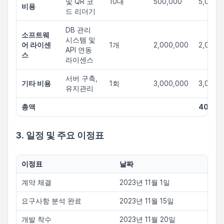
및 QR 코
10대
500,000
5,000,
비용
드 리더기
DB 관리
소프트웨
시스템 및
어 라이센
1개
2,000,000
2,000,
API 연동
스
라이센스
서버 구축,
기타 비용
1회
3,000,000
3,000,
유지관리
총액
40,00
3. 일정 및 주요 이정표
이정표
날짜
계약 체결
2023년 11월 1일
요구사항 분석 완료
2023년 11월 15일
개발 착수
2023년 11월 20일