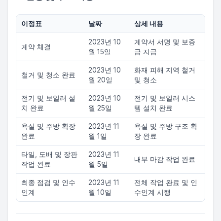
이정표
날짜
상세 내용
2023년 10
계약서 서명 및 보증
계약 체결
월 15일
금 지급
2023년 10
화재 피해 지역 철거
철거 및 청소 완료
월 20일
및 청소
전기 및 보일러 설
2023년 10
전기 및 보일러 시스
치 완료
월 25일
템 설치 완료
욕실 및 주방 확장
2023년 11
욕실 및 주방 구조 확
완료
월 1일
장 완료
타일, 도배 및 장판
2023년 11
내부 마감 작업 완료
작업 완료
월 5일
최종 점검 및 인수
2023년 11
전체 작업 완료 및 인
인계
월 10일
수인계 시행