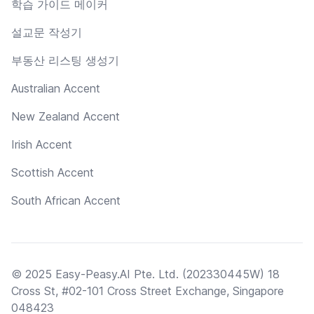
학습 가이드 메이커
설교문 작성기
부동산 리스팅 생성기
Australian Accent
New Zealand Accent
Irish Accent
Scottish Accent
South African Accent
© 2025 Easy-Peasy.AI Pte. Ltd. (202330445W) 18
Cross St, #02-101 Cross Street Exchange, Singapore
048423