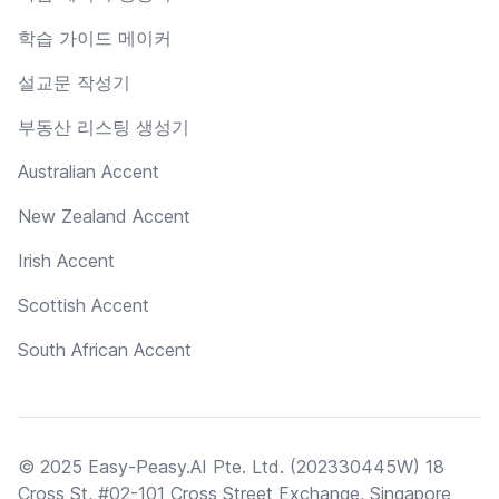
학습 가이드 메이커
설교문 작성기
부동산 리스팅 생성기
Australian Accent
New Zealand Accent
Irish Accent
Scottish Accent
South African Accent
© 2025 Easy-Peasy.AI Pte. Ltd. (202330445W) 18
Cross St, #02-101 Cross Street Exchange, Singapore