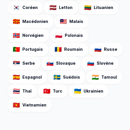
🇰🇷
🇱🇻
🇱🇹
Coréen
Letton
Lituanien
🇲🇰
🇲🇾
Macédonien
Malais
🇳🇴
🇵🇱
Norvégien
Polonais
🇵🇹
🇷🇴
🇷🇺
Portugais
Roumain
Russe
🇷🇸
🇸🇰
🇸🇮
Serbe
Slovaque
Slovène
🇪🇸
🇸🇪
🇮🇳
Espagnol
Suédois
Tamoul
🇹🇭
🇹🇷
🇺🇦
Thaï
Turc
Ukrainien
🇻🇳
Vietnamien