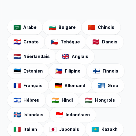
🇸🇦
🇧🇬
🇨🇳
Arabe
Bulgare
Chinois
🇭🇷
🇨🇿
🇩🇰
Croate
Tchèque
Danois
🇳🇱
🇬🇧
Néerlandais
Anglais
🇪🇪
🇵🇭
🇫🇮
Estonien
Filipino
Finnois
🇫🇷
🇩🇪
🇬🇷
Français
Allemand
Grec
🇮🇱
🇮🇳
🇭🇺
Hébreu
Hindi
Hongrois
🇮🇸
🇮🇩
Islandais
Indonésien
🇮🇹
🇯🇵
🇰🇿
Italien
Japonais
Kazakh