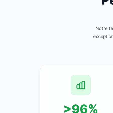
P
Notre te
exception
>96%