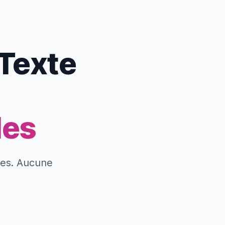
 Texte
les
tes. Aucune