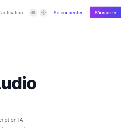
Langue
Thème
Tarification
Se connecter
S'inscrire
udio
ription IA