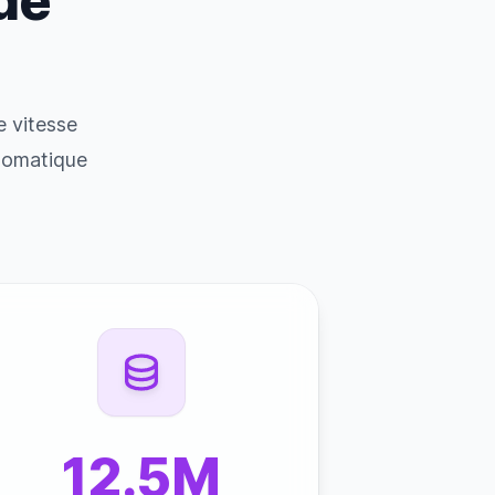
de
e vitesse
utomatique
12.5M