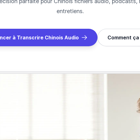
écision parfaite pour
Chinois
fichiers audio, podcasts,
entretiens.
cer à Transcrire
Chinois
Audio
Comment ça