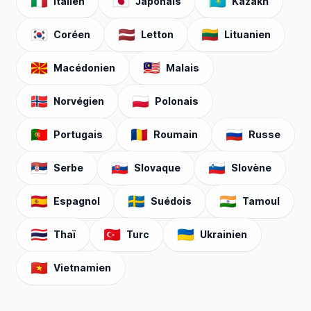
🇮🇹
🇯🇵
🇰🇿
Italien
Japonais
Kazakh
🇰🇷
🇱🇻
🇱🇹
Coréen
Letton
Lituanien
🇲🇰
🇲🇾
Macédonien
Malais
🇳🇴
🇵🇱
Norvégien
Polonais
🇵🇹
🇷🇴
🇷🇺
Portugais
Roumain
Russe
🇷🇸
🇸🇰
🇸🇮
Serbe
Slovaque
Slovène
🇪🇸
🇸🇪
🇮🇳
Espagnol
Suédois
Tamoul
🇹🇭
🇹🇷
🇺🇦
Thaï
Turc
Ukrainien
🇻🇳
Vietnamien