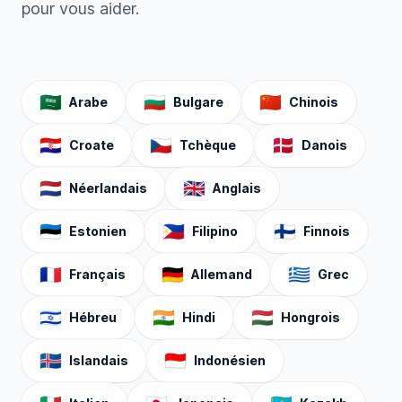
pour vous aider.
🇸🇦
🇧🇬
🇨🇳
Arabe
Bulgare
Chinois
🇭🇷
🇨🇿
🇩🇰
Croate
Tchèque
Danois
🇳🇱
🇬🇧
Néerlandais
Anglais
🇪🇪
🇵🇭
🇫🇮
Estonien
Filipino
Finnois
🇫🇷
🇩🇪
🇬🇷
Français
Allemand
Grec
🇮🇱
🇮🇳
🇭🇺
Hébreu
Hindi
Hongrois
🇮🇸
🇮🇩
Islandais
Indonésien