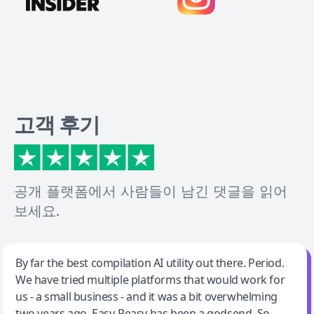
고객 후기
공개 플랫폼에서 사람들이 남긴 댓글을 읽어
보세요.
Jeff Wilson
By far the best compilation AI utility out there. Period.
We have tried multiple platforms that would work for
By far the best compilation AI utility
us - a small business - and it was a bit overwhelming
two years ago. Easy-Peasy has been a godsend. So