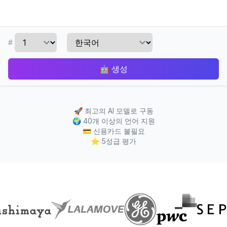
#
🤖
생성
🚀
최고의 AI 모델로 구동
🌍
40개 이상의 언어 지원
💳
신용카드 불필요
⭐
5성급 평가