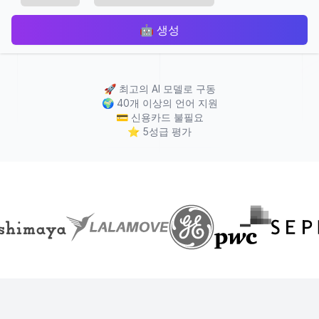
🤖
생성
🚀
최고의 AI 모델로 구동
🌍
40개 이상의 언어 지원
💳
신용카드 불필요
⭐
5성급 평가