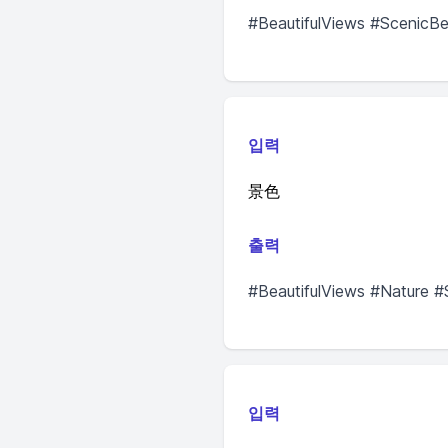
#BeautifulViews #ScenicB
입력
景色
출력
#BeautifulViews #Nature #
입력