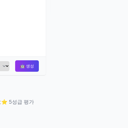
🤖
생성
요
⭐
5성급 평가