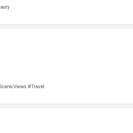
eauty
ScenicViews #Travel