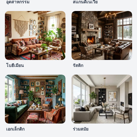
อุตสาหกรรม
สแกนดิเนเวีย
โบฮีเมียน
รัสติก
เอกเล็กติก
ร่วมสมัย