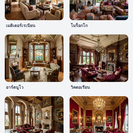
เมดิเตอร์เรเนียน
โมร็อกโก
อาร์ตนูโว
วิคตอเรียน