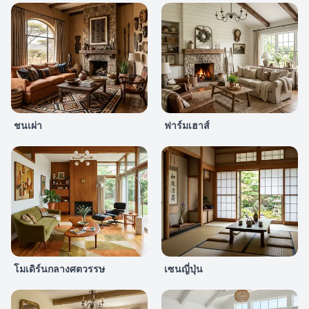
ชนเผ่า
ฟาร์มเฮาส์
โมเดิร์นกลางศตวรรษ
เซนญี่ปุ่น