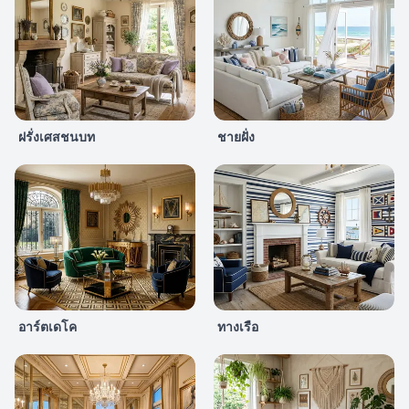
ฝรั่งเศสชนบท
ชายฝั่ง
อาร์ตเดโค
ทางเรือ