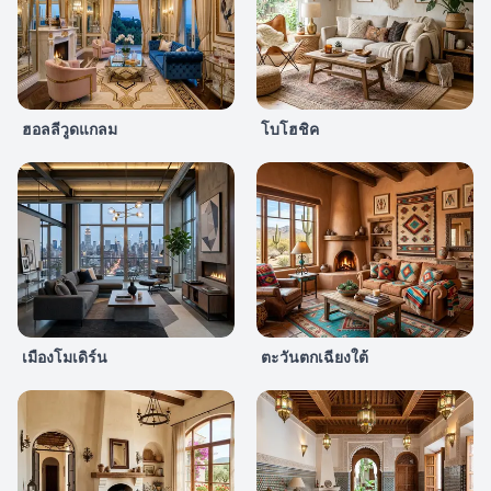
ฮอลลีวูดแกลม
โบโฮชิค
เมืองโมเดิร์น
ตะวันตกเฉียงใต้