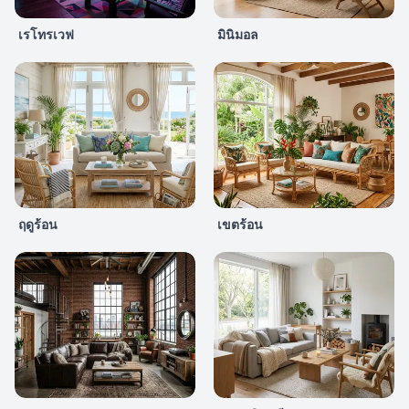
เรโทรเวฟ
มินิมอล
ฤดูร้อน
เขตร้อน