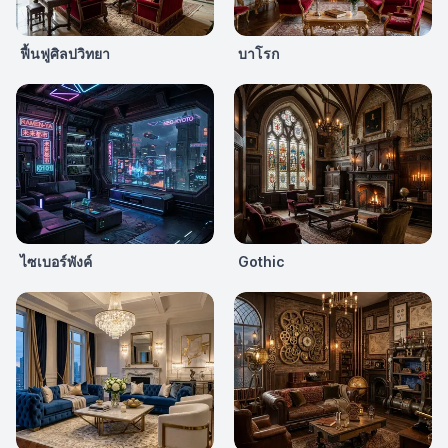
ฟื้นฟูศิลปวิทยา
บาโรก
ไซเบอร์พังค์
Gothic