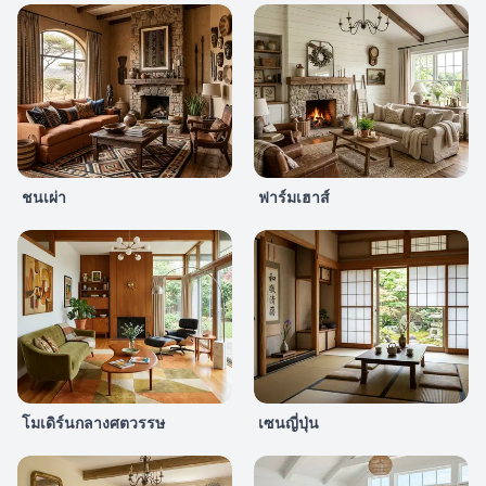
ชนเผ่า
ฟาร์มเฮาส์
โมเดิร์นกลางศตวรรษ
เซนญี่ปุ่น