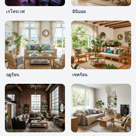
เรโทรเวฟ
มินิมอล
ฤดูร้อน
เขตร้อน