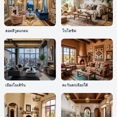
ฮอลลีวูดแกลม
โบโฮชิค
เมืองโมเดิร์น
ตะวันตกเฉียงใต้