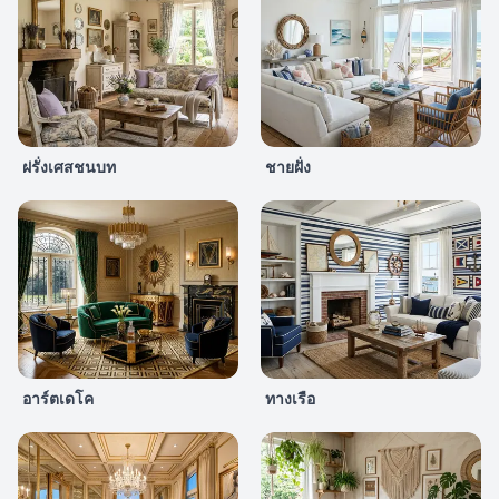
ฝรั่งเศสชนบท
ชายฝั่ง
อาร์ตเดโค
ทางเรือ