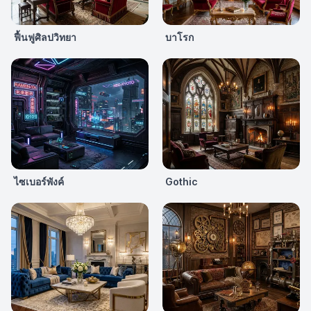
ฟื้นฟูศิลปวิทยา
บาโรก
ไซเบอร์พังค์
Gothic