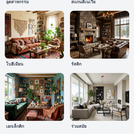
อุตสาหกรรม
สแกนดิเนเวีย
โบฮีเมียน
รัสติก
เอกเล็กติก
ร่วมสมัย