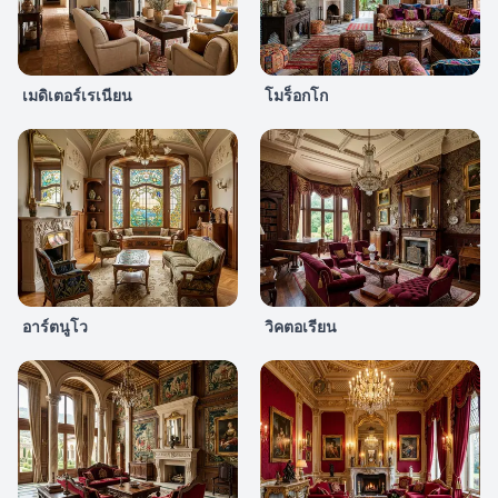
เมดิเตอร์เรเนียน
โมร็อกโก
อาร์ตนูโว
วิคตอเรียน