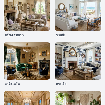
ฝรั่งเศสชนบท
ชายฝั่ง
อาร์ตเดโค
ทางเรือ