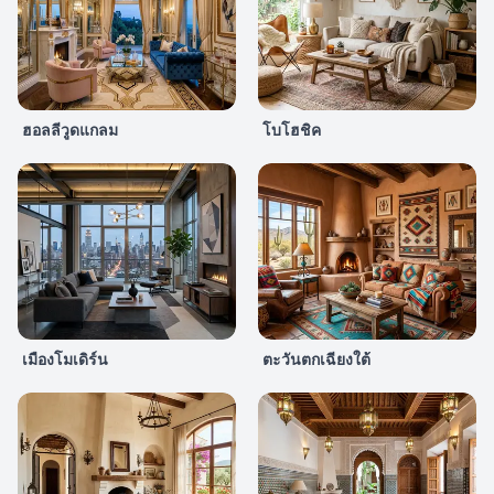
ฮอลลีวูดแกลม
โบโฮชิค
เมืองโมเดิร์น
ตะวันตกเฉียงใต้