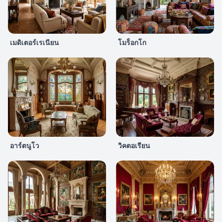
เมดิเตอร์เรเนียน
โมร็อกโก
อาร์ตนูโว
วิคตอเรียน