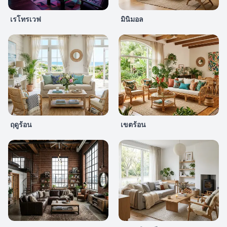
เรโทรเวฟ
มินิมอล
ฤดูร้อน
เขตร้อน