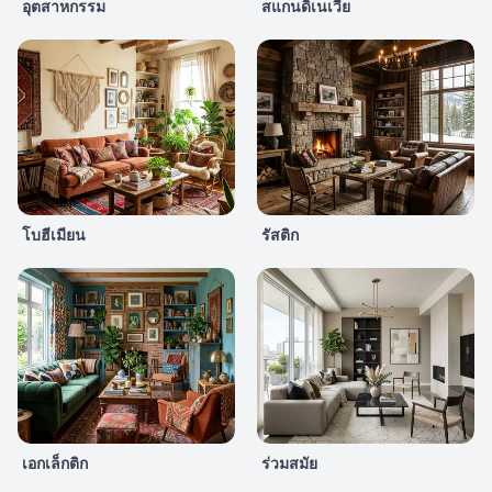
อุตสาหกรรม
สแกนดิเนเวีย
โบฮีเมียน
รัสติก
เอกเล็กติก
ร่วมสมัย