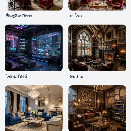
ฟื้นฟูศิลปวิทยา
บาโรก
ไซเบอร์พังค์
Gothic