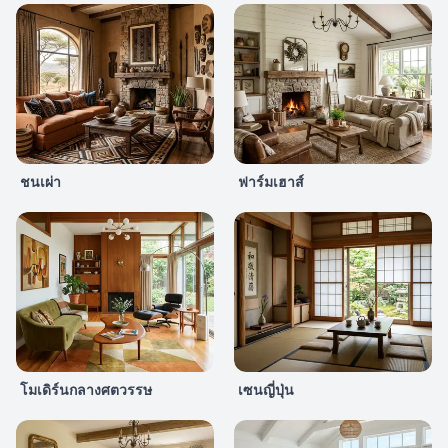
ชนเผ่า
ฟาร์มเฮาส์
โมเดิร์นกลางศตวรรษ
เซนญี่ปุ่น