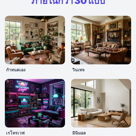
ภายในกว่า 30 แบบ
กำหนดเอง
วินเทจ
เรโทรเวฟ
มินิมอล