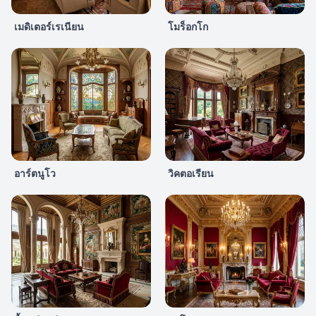
เมดิเตอร์เรเนียน
โมร็อกโก
อาร์ตนูโว
วิคตอเรียน