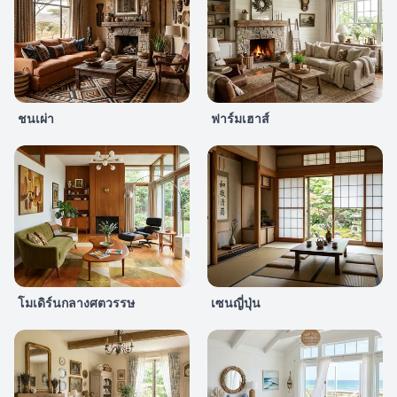
ชนเผ่า
ฟาร์มเฮาส์
โมเดิร์นกลางศตวรรษ
เซนญี่ปุ่น