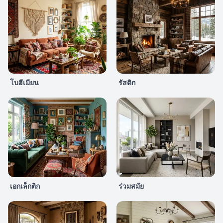
โบฮีเมียน
รัสติก
เอกเล็กติก
ร่วมสมัย