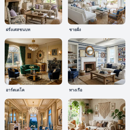
ฝรั่งเศสชนบท
ชายฝั่ง
อาร์ตเดโค
ทางเรือ