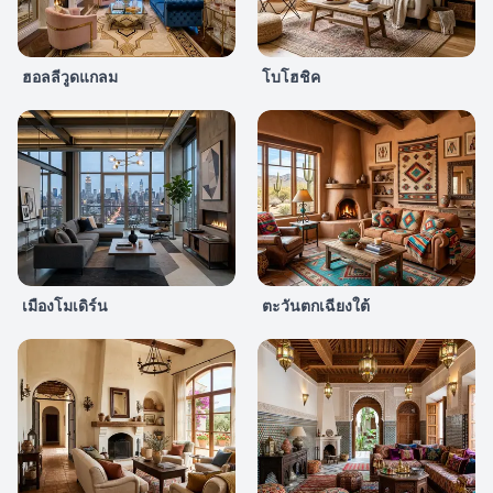
ฮอลลีวูดแกลม
โบโฮชิค
เมืองโมเดิร์น
ตะวันตกเฉียงใต้