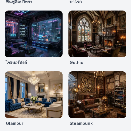
ฟื้นฟูศิลปวิทยา
บาโรก
ไซเบอร์พังค์
Gothic
Glamour
Steampunk