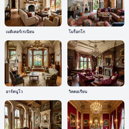
เมดิเตอร์เรเนียน
โมร็อกโก
อาร์ตนูโว
วิคตอเรียน