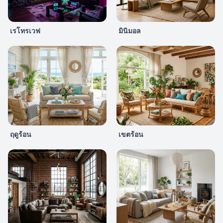
เรโทรเวฟ
มินิมอล
ฤดูร้อน
เขตร้อน