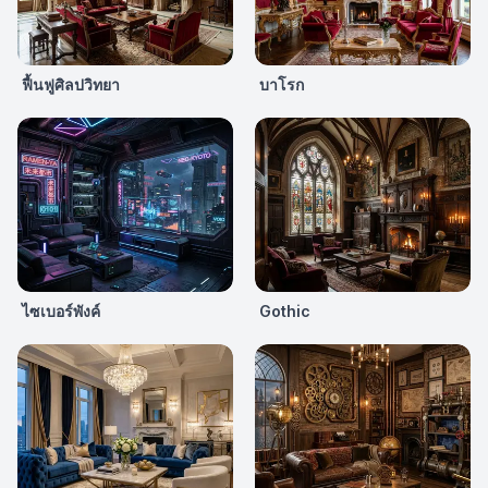
ฟื้นฟูศิลปวิทยา
บาโรก
ไซเบอร์พังค์
Gothic