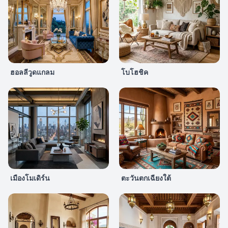
ฮอลลีวูดแกลม
โบโฮชิค
เมืองโมเดิร์น
ตะวันตกเฉียงใต้