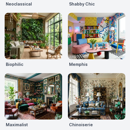
Neoclassical
Shabby Chic
Biophilic
Memphis
Maximalist
Chinoiserie