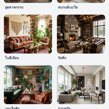
อุตสาหกรรม
สแกนดิเนเวีย
โบฮีเมียน
รัสติก
เอกเล็กติก
ร่วมสมัย