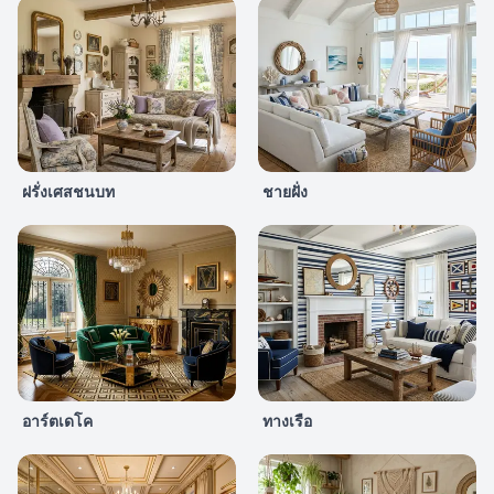
ฝรั่งเศสชนบท
ชายฝั่ง
อาร์ตเดโค
ทางเรือ