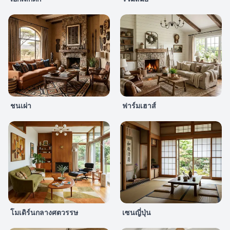
ชนเผ่า
ฟาร์มเฮาส์
โมเดิร์นกลางศตวรรษ
เซนญี่ปุ่น