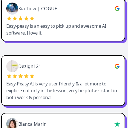
Great service, Best AI tool
Kia Tiow | COGUE
Easy-peasy is an easy to pick up and awesome AI
software. I love it.
Easy-Peasy AI
Dezign121
Easy-Peasy.AI is very user friendly & a lot more to
explore not only in the lesson, very helpful assistant in
both work & personal
Blanca Marin