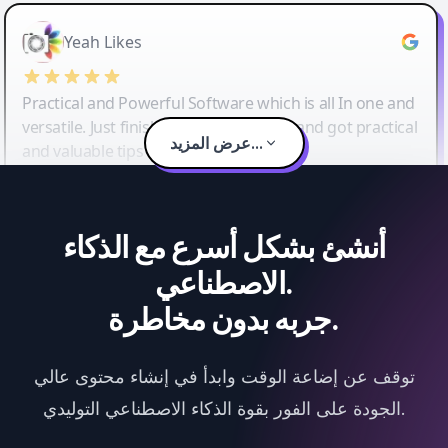
Yeah Likes
Practical and Powerful Software which is all In one and
versatile. Just finished their workshop and got practical
عرض المزيد...
and valuable tips and tricks.
أنشئ بشكل أسرع مع الذكاء
الاصطناعي.
جربه بدون مخاطرة.
توقف عن إضاعة الوقت وابدأ في إنشاء محتوى عالي
الجودة على الفور بقوة الذكاء الاصطناعي التوليدي.