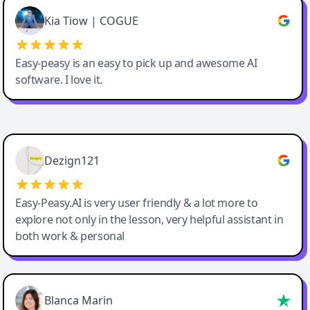
Great service, Best AI tool
Kia Tiow | COGUE
Easy-peasy is an easy to pick up and awesome AI
software. I love it.
Easy-Peasy AI
Dezign121
Easy-Peasy.AI is very user friendly & a lot more to
explore not only in the lesson, very helpful assistant in
both work & personal
Blanca Marin