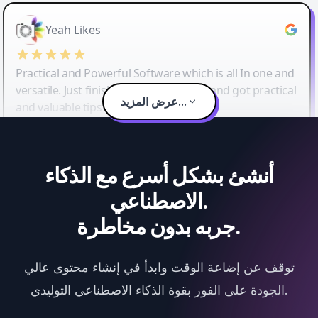
Yeah Likes
Practical and Powerful Software which is all In one and
versatile. Just finished their workshop and got practical
عرض المزيد...
and valuable tips and tricks.
أنشئ بشكل أسرع مع الذكاء
الاصطناعي.
جربه بدون مخاطرة.
توقف عن إضاعة الوقت وابدأ في إنشاء محتوى عالي
الجودة على الفور بقوة الذكاء الاصطناعي التوليدي.